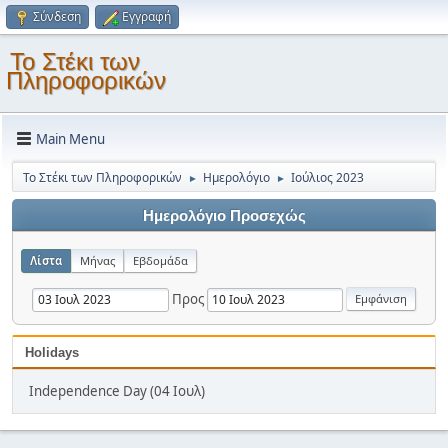
Σύνδεση
Εγγραφή
Το Στέκι των
Πληροφορικών
Main Menu
Το Στέκι των Πληροφορικών
Ημερολόγιο
Ιούλιος 2023
►
►
Ημερολόγιο Προσεχώς
Λίστα
Μήνας
Εβδομάδα
Προς
Holidays
Independence Day (04 Ιουλ)