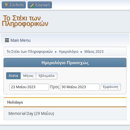
Σύνδεση
Εγγραφή
Το Στέκι των
Πληροφορικών
Main Menu
Το Στέκι των Πληροφορικών
Ημερολόγιο
Μάιος 2023
►
►
Ημερολόγιο Προσεχώς
Λίστα
Μήνας
Εβδομάδα
Προς
Holidays
Memorial Day (29 Μαΐου)