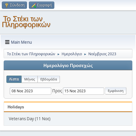
Σύνδεση
Εγγραφή
Το Στέκι των
Πληροφορικών
Main Menu
Το Στέκι των Πληροφορικών
Ημερολόγιο
Νοέμβριος 2023
►
►
Ημερολόγιο Προσεχώς
Λίστα
Μήνας
Εβδομάδα
Προς
Holidays
Veterans Day (11 Νοε)