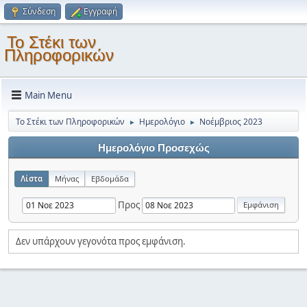
Σύνδεση
Εγγραφή
Το Στέκι των
Πληροφορικών
Main Menu
Το Στέκι των Πληροφορικών
Ημερολόγιο
Νοέμβριος 2023
►
►
Ημερολόγιο Προσεχώς
Λίστα
Μήνας
Εβδομάδα
Προς
Δεν υπάρχουν γεγονότα προς εμφάνιση.