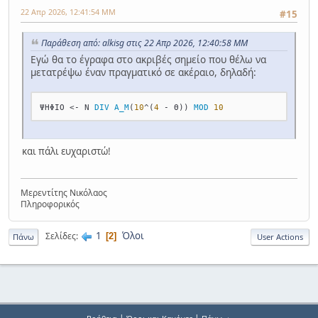
22 Απρ 2026, 12:41:54 ΜΜ
#15
Παράθεση από: alkisg στις 22 Απρ 2026, 12:40:58 ΜΜ
Εγώ θα το έγραφα στο ακριβές σημείο που θέλω να
μετατρέψω έναν πραγματικό σε ακέραιο, δηλαδή:
ΨΗΦΙΟ <- Ν 
DIV
Α_Μ
(
10
^(
4
 - Θ)) 
MOD
10
και πάλι ευχαριστώ!
Μερεντίτης Νικόλαος
Πληροφορικός
1
Όλοι
Σελίδες
2
Πάνω
User Actions