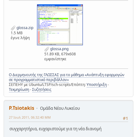
glossa.zip
1.5 MB
έγινε λήψη
glossa.png
51.89 KB, 679x608
εμφανίστηκε
Ο Διερμηνευτής της ΓΛΩΣΣΑΣ για το μάθημα «Ανάπτυξη εφαρμογών
σε προγραμματιστικό περιβάλλον»
ΣΕΠΕΗΥ με Ubuntu/LTSP/sch-scripts/Επόπτη:
Υποστήριξη
-
Τεκμηρίωση
-
Συζητήσεις
P.Tsiotakis
Ομάδα Νέου Λυκείου
27 Ιουλ 2011, 06:32:40 ΜΜ
#1
συγχαρητήρια, ευχαριστούμε για τη νέα διανομή