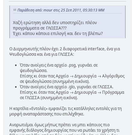
Παράθεση από: mour στις 25 Σεπ 2011, 05:30:13 ΜΜ
Χαζή ερώτηση αλλά δεν υποστηρίζει πλέον
προγράμματα σε ΓΛΩΣΣΑ???
Έχει κάπου κάποια επιλογή και δεν τη βλέπω?
Ο Διερμηνευτής πλέον έχει 2 διαφορετικά interface, ένα για
Ψευδογλώσσα και ένα για ΓΛΩΣΣΑ:
Όταν ανοίγεις ένα αρχείο .psg, γυρνάει σε
ψευδογλώσσα.
Επίσης κι όταν πας Αρχείο → Δημιουργία → Αλγόριθμος
σε ψευδογλώσσα (συνημμένη εικόνα).
Όταν ανοίγεις ένα αρχείο .glo, γυρνάει σε ΓΛΩΣΣΑ.
Επίσης κι όταν πας Αρχείο → Δημιουργία → Πρόγραμμα
σε ΓΛΩΣΣΑ (συνημμένη εικόνα).
Η καρτέλα «Εντολές» εμφανίζει τις κατάλληλες εντολές για τη
μορφή αναπαράστασης που επιλέχθηκε.
Αναρωτιέμαι όμως μήπως πρέπει να μπει κάποιος πιο
εμφανής διάλογος δημιουργίας που να ρωτάει το χρήστη τι