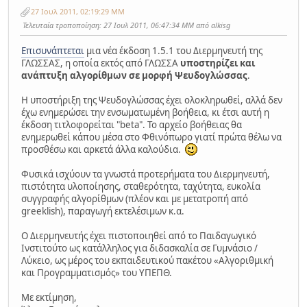
27 Ιουλ 2011, 02:19:29 ΜΜ
Τελευταία τροποποίηση
: 27 Ιουλ 2011, 06:47:34 ΜΜ από alkisg
Επισυνάπτεται
μια νέα έκδοση 1.5.1 του Διερμηνευτή της
ΓΛΩΣΣΑΣ, η οποία εκτός από ΓΛΩΣΣΑ
υποστηρίζει και
ανάπτυξη αλγορίθμων σε μορφή Ψευδογλώσσας
.
Η υποστήριξη της Ψευδογλώσσας έχει ολοκληρωθεί, αλλά δεν
έχω ενημερώσει την ενσωματωμένη βοήθεια, κι έτσι αυτή η
έκδοση τιτλοφορείται "beta". Το αρχείο βοήθειας θα
ενημερωθεί κάπου μέσα στο Φθινόπωρο γιατί πρώτα θέλω να
προσθέσω και αρκετά άλλα καλούδια.
Φυσικά ισχύουν τα γνωστά προτερήματα του Διερμηνευτή,
πιστότητα υλοποίησης, σταθερότητα, ταχύτητα, ευκολία
συγγραφής αλγορίθμων (πλέον και με μετατροπή από
greeklish), παραγωγή εκτελέσιμων κ.α.
Ο Διερμηνευτής έχει πιστοποιηθεί από το Παιδαγωγικό
Ινστιτούτο ως κατάλληλος για διδασκαλία σε Γυμνάσιο /
Λύκειο, ως μέρος του εκπαιδευτικού πακέτου «Αλγοριθμική
και Προγραμματισμός» του ΥΠΕΠΘ.
Με εκτίμηση,