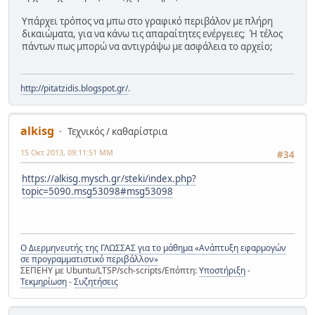
Υπάρχει τρόπος να μπω στο γραφικό περιβάλον με πλήρη
δικαιώματα, για να κάνω τις απαραίτητες ενέργειες; Ή τέλος
πάντων πως μπορώ να αντιγράψω με ασφάλεια το αρχείο;
http://pitatzidis.blogspot.gr/
.
alkisg
Τεχνικός / καθαρίστρια
15 Οκτ 2013, 09:11:51 ΜΜ
#34
https://alkisg.mysch.gr/steki/index.php?
topic=5090.msg53098#msg53098
Ο Διερμηνευτής της ΓΛΩΣΣΑΣ για το μάθημα «Ανάπτυξη εφαρμογών
σε προγραμματιστικό περιβάλλον»
ΣΕΠΕΗΥ με Ubuntu/LTSP/sch-scripts/Επόπτη:
Υποστήριξη
-
Τεκμηρίωση
-
Συζητήσεις