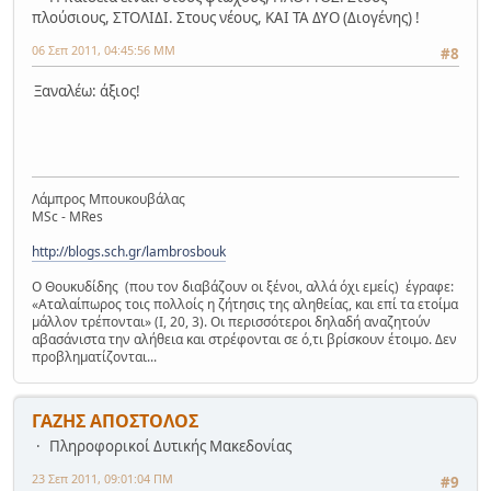
πλούσιους, ΣΤΟΛΙΔΙ. Στους νέους, ΚΑΙ ΤΑ ΔΥΟ (Διογένης) !
06 Σεπ 2011, 04:45:56 ΜΜ
#8
Ξαναλέω: άξιος!
Λάμπρος Μπουκουβάλας
MSc - MRes
http://blogs.sch.gr/lambrosbouk
Ο Θουκυδίδης (που τον διαβάζουν οι ξένοι, αλλά όχι εμείς) έγραφε:
«Αταλαίπωρος τοις πολλοίς η ζήτησις της αληθείας, και επί τα ετοίμα
μάλλον τρέπονται» (Ι, 20, 3). Οι περισσότεροι δηλαδή αναζητούν
αβασάνιστα την αλήθεια και στρέφονται σε ό,τι βρίσκουν έτοιμο. Δεν
προβληματίζονται...
ΓΑΖΗΣ ΑΠΟΣΤΟΛΟΣ
Πληροφορικοί Δυτικής Μακεδονίας
23 Σεπ 2011, 09:01:04 ΠΜ
#9