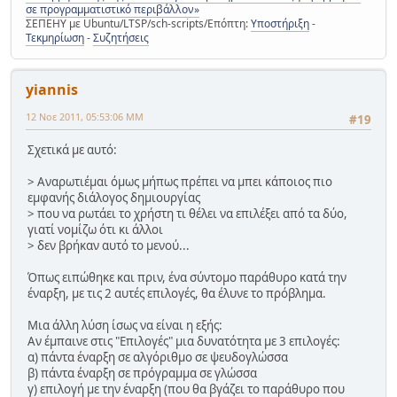
σε προγραμματιστικό περιβάλλον»
ΣΕΠΕΗΥ με Ubuntu/LTSP/sch-scripts/Επόπτη:
Υποστήριξη
-
Τεκμηρίωση
-
Συζητήσεις
yiannis
12 Νοε 2011, 05:53:06 ΜΜ
#19
Σχετικά με αυτό:
> Αναρωτιέμαι όμως μήπως πρέπει να μπει κάποιος πιο
εμφανής διάλογος δημιουργίας
> που να ρωτάει το χρήστη τι θέλει να επιλέξει από τα δύο,
γιατί νομίζω ότι κι άλλοι
> δεν βρήκαν αυτό το μενού...
Όπως ειπώθηκε και πριν, ένα σύντομο παράθυρο κατά την
έναρξη, με τις 2 αυτές επιλογές, θα έλυνε το πρόβλημα.
Μια άλλη λύση ίσως να είναι η εξής:
Αν έμπαινε στις "Επιλογές" μια δυνατότητα με 3 επιλογές:
α) πάντα έναρξη σε αλγόριθμο σε ψευδογλώσσα
β) πάντα έναρξη σε πρόγραμμα σε γλώσσα
γ) επιλογή με την έναρξη (που θα βγάζει το παράθυρο που