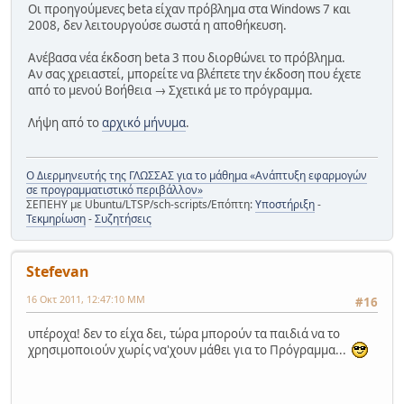
Οι προηγούμενες beta είχαν πρόβλημα στα Windows 7 και
2008, δεν λειτουργούσε σωστά η αποθήκευση.
Ανέβασα νέα έκδοση beta 3 που διορθώνει το πρόβλημα.
Αν σας χρειαστεί, μπορείτε να βλέπετε την έκδοση που έχετε
από το μενού Βοήθεια → Σχετικά με το πρόγραμμα.
Λήψη από το
αρχικό μήνυμα
.
Ο Διερμηνευτής της ΓΛΩΣΣΑΣ για το μάθημα «Ανάπτυξη εφαρμογών
σε προγραμματιστικό περιβάλλον»
ΣΕΠΕΗΥ με Ubuntu/LTSP/sch-scripts/Επόπτη:
Υποστήριξη
-
Τεκμηρίωση
-
Συζητήσεις
Stefevan
16 Οκτ 2011, 12:47:10 ΜΜ
#16
υπέροχα! δεν το είχα δει, τώρα μπορούν τα παιδιά να το
χρησιμοποιούν χωρίς να'χουν μάθει για το Πρόγραμμα...