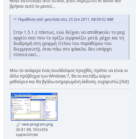
θέλει να επιλέξει από τα δύο, γιατί νομίζω ότι κι άλλοι δεν
βρήκαν αυτό το μενού...
Παράθεση από: geochatz στις 25 Σεπ 2011, 08:59:52 ΜΜ
Στην 1.5.1.2 πάντως, ενώ δείχνει να αποθηκεύει το psg
αρχείο εκεί που το ορίζω (εμφανίζει μετά, μέχρι και τη
διαδρομή στη γραμμή τίτλου του παραθύρου του
διερμηνευτή), όταν πάω στο φάκελο, δεν υπάρχει
τίποτα εκεί...
Μου το ανάφερε ένας συνάδελφος προχθές, πρέπει να είναι κι
άλλο πρόβλημα των Windows 7, θα το κοιτάξω αύριο
μεθαύριο και θα βγάλω ενημερωμένη έκδοση, ευχαριστώ.[/list]
new-program.png
30.81 KB, 592x356
εμφανίστηκε