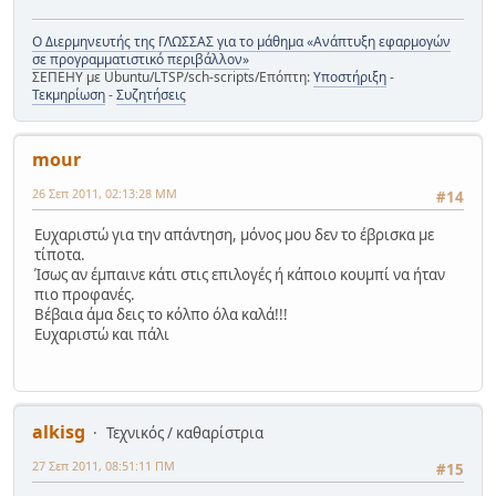
Ο Διερμηνευτής της ΓΛΩΣΣΑΣ για το μάθημα «Ανάπτυξη εφαρμογών
σε προγραμματιστικό περιβάλλον»
ΣΕΠΕΗΥ με Ubuntu/LTSP/sch-scripts/Επόπτη:
Υποστήριξη
-
Τεκμηρίωση
-
Συζητήσεις
mour
26 Σεπ 2011, 02:13:28 ΜΜ
#14
Ευχαριστώ για την απάντηση, μόνος μου δεν το έβρισκα με
τίποτα.
Ίσως αν έμπαινε κάτι στις επιλογές ή κάποιο κουμπί να ήταν
πιο προφανές.
Βέβαια άμα δεις το κόλπο όλα καλά!!!
Ευχαριστώ και πάλι
alkisg
Τεχνικός / καθαρίστρια
27 Σεπ 2011, 08:51:11 ΠΜ
#15