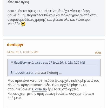
είπα πιο πριν)
Λεπτομέρειες όμως! Η ουσία είναι ότι έχει γίνει φοβερή
δουλειά. Την παρακολουθώ εδώ και πολλά χρόνια (από όταν
αγοράζαμε άδειες χρήσης) και γίνεται όλο και καλύτερο!
Μπράβο
denispyr
04 Δεκ 2011, 12:01:35 ΜΜ
#20
Παράθεση από: alkisg στις 27 Ιουλ 2011, 02:19:29 ΜΜ
Επισυνάπτεται
μια νέα έκδοση ...
Μου προτείνει να αποθηκεύσω ένα αρχείο index.php αντί του
zip. Στην πραγματικότητα δεν είναι αρχείο php: αν το
αποθηκεύσω ως
Glossa.zip
έχω το σωστό αρχείο.
Και σε σχέση με την πραγματική δουλεία: συγχαρητήρια κι
από μένα.