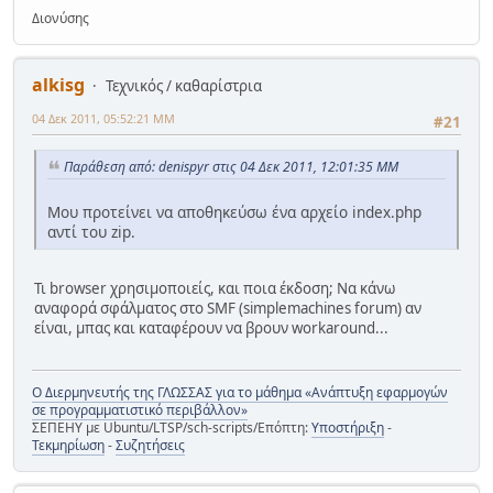
Διονύσης
alkisg
Τεχνικός / καθαρίστρια
04 Δεκ 2011, 05:52:21 ΜΜ
#21
Παράθεση από: denispyr στις 04 Δεκ 2011, 12:01:35 ΜΜ
Μου προτείνει να αποθηκεύσω ένα αρχείο index.php
αντί του zip.
Τι browser χρησιμοποιείς, και ποια έκδοση; Να κάνω
αναφορά σφάλματος στο SMF (simplemachines forum) αν
είναι, μπας και καταφέρουν να βρουν workaround...
Ο Διερμηνευτής της ΓΛΩΣΣΑΣ για το μάθημα «Ανάπτυξη εφαρμογών
σε προγραμματιστικό περιβάλλον»
ΣΕΠΕΗΥ με Ubuntu/LTSP/sch-scripts/Επόπτη:
Υποστήριξη
-
Τεκμηρίωση
-
Συζητήσεις