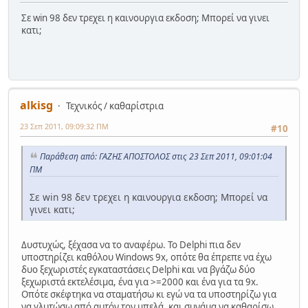
Σε win 98 δεν τρεχει η καινουργια εκδοση; Μπορεί να γινει
κατι;
alkisg
Τεχνικός / καθαρίστρια
23 Σεπ 2011, 09:09:32 ΠΜ
#10
Παράθεση από: ΓΑΖΗΣ ΑΠΟΣΤΟΛΟΣ στις 23 Σεπ 2011, 09:01:04
ΠΜ
Σε win 98 δεν τρεχει η καινουργια εκδοση; Μπορεί να
γινει κατι;
Δυστυχώς, ξέχασα να το αναφέρω. Το Delphi πια δεν
υποστηρίζει καθόλου Windows 9x, οπότε θα έπρεπε να έχω
δυο ξεχωριστές εγκαταστάσεις Delphi και να βγάζω δύο
ξεχωριστά εκτελέσιμα, ένα για >=2000 και ένα για τα 9x.
Οπότε σκέφτηκα να σταματήσω κι εγώ να τα υποστηρίζω για
να γλυτώσω από αυτόν τον μπελά, και συνάμα να καθαρίσω