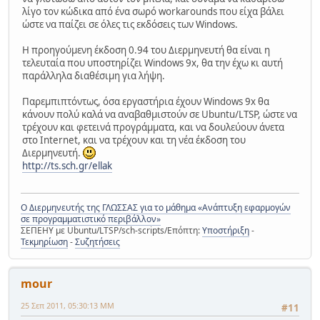
λίγο τον κώδικα από ένα σωρό workarounds που είχα βάλει
ώστε να παίζει σε όλες τις εκδόσεις των Windows.
Η προηγούμενη έκδοση 0.94 του Διερμηνευτή θα είναι η
τελευταία που υποστηρίζει Windows 9x, θα την έχω κι αυτή
παράλληλα διαθέσιμη για λήψη.
Παρεμπιπτόντως, όσα εργαστήρια έχουν Windows 9x θα
κάνουν πολύ καλά να αναβαθμιστούν σε Ubuntu/LTSP, ώστε να
τρέχουν και φετεινά προγράμματα, και να δουλεύουν άνετα
στο Internet, και να τρέχουν και τη νέα έκδοση του
Διερμηνευτή.
http://ts.sch.gr/ellak
Ο Διερμηνευτής της ΓΛΩΣΣΑΣ για το μάθημα «Ανάπτυξη εφαρμογών
σε προγραμματιστικό περιβάλλον»
ΣΕΠΕΗΥ με Ubuntu/LTSP/sch-scripts/Επόπτη:
Υποστήριξη
-
Τεκμηρίωση
-
Συζητήσεις
mour
25 Σεπ 2011, 05:30:13 ΜΜ
#11