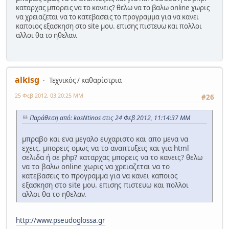
καταρχας μπορεις να το κανεις? θελω να το βαλω online χωρις
να χρειαζεται να το κατεβασεις το προγραμμα για να κανει
καποιος εξασκηση στο site μου. επισης πιστευω και πολλοι
αλλοι θα το ηθελαν.
alkisg
Τεχνικός / καθαρίστρια
25 Φεβ 2012, 03:20:25 ΜΜ
#26
Παράθεση από: kosNtinos στις 24 Φεβ 2012, 11:14:37 ΜΜ
μπραβο και ενα μεγαλο ευχαριστο και απο μενα να
εχεις. μπορεις ομως να το αναπτυξεις και για html
σελιδα ή σε php? καταρχας μπορεις να το κανεις? θελω
να το βαλω online χωρις να χρειαζεται να το
κατεβασεις το προγραμμα για να κανει καποιος
εξασκηση στο site μου. επισης πιστευω και πολλοι
αλλοι θα το ηθελαν.
http://www.pseudoglossa.gr