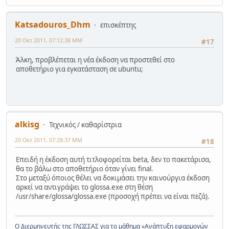
Katsadouros_Dhm
επισκέπτης
20 Οκτ 2011, 07:12:38 ΜΜ
#17
Άλκη, προβλέπεται η νέα έκδοση να προστεθεί στο
αποθετήριο για εγκατάσταση σε ubuntu;
alkisg
Τεχνικός / καθαρίστρια
20 Οκτ 2011, 07:28:37 ΜΜ
#18
Επειδή η έκδοση αυτή τιτλοφορείται beta, δεν το πακετάρισα,
θα το βάλω στο αποθετήριο όταν γίνει final.
Στο μεταξύ όποιος θέλει να δοκιμάσει την καινούργια έκδοση
αρκεί να αντιγράψει το glossa.exe στη θέση
/usr/share/glossa/glossa.exe (προσοχή πρέπει να είναι πεζά).
Ο Διερμηνευτής της ΓΛΩΣΣΑΣ για το μάθημα «Ανάπτυξη εφαρμογών