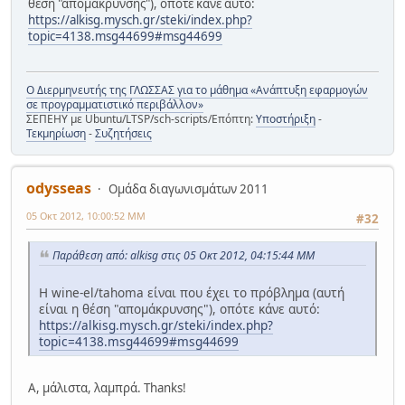
θέση "απομάκρυνσης"), οπότε κάνε αυτό:
https://alkisg.mysch.gr/steki/index.php?
topic=4138.msg44699#msg44699
Ο Διερμηνευτής της ΓΛΩΣΣΑΣ για το μάθημα «Ανάπτυξη εφαρμογών
σε προγραμματιστικό περιβάλλον»
ΣΕΠΕΗΥ με Ubuntu/LTSP/sch-scripts/Επόπτη:
Υποστήριξη
-
Τεκμηρίωση
-
Συζητήσεις
odysseas
Ομάδα διαγωνισμάτων 2011
05 Οκτ 2012, 10:00:52 ΜΜ
#32
Παράθεση από: alkisg στις 05 Οκτ 2012, 04:15:44 ΜΜ
Η wine-el/tahoma είναι που έχει το πρόβλημα (αυτή
είναι η θέση "απομάκρυνσης"), οπότε κάνε αυτό:
https://alkisg.mysch.gr/steki/index.php?
topic=4138.msg44699#msg44699
Α, μάλιστα, λαμπρά. Thanks!