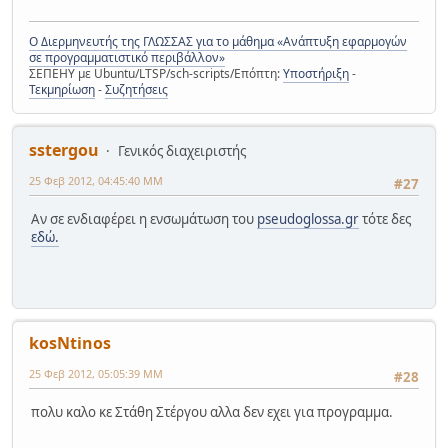
Ο Διερμηνευτής της ΓΛΩΣΣΑΣ για το μάθημα «Ανάπτυξη εφαρμογών
σε προγραμματιστικό περιβάλλον»
ΣΕΠΕΗΥ με Ubuntu/LTSP/sch-scripts/Επόπτη:
Υποστήριξη
-
Τεκμηρίωση
-
Συζητήσεις
sstergou
Γενικός διαχειριστής
25 Φεβ 2012, 04:45:40 ΜΜ
#27
Αν σε ενδιαφέρει η ενσωμάτωση του
pseudoglossa.gr
τότε δες
εδώ.
kosNtinos
25 Φεβ 2012, 05:05:39 ΜΜ
#28
πολυ καλο κε Στάθη Στέργου αλλα δεν εχει για προγραμμα.