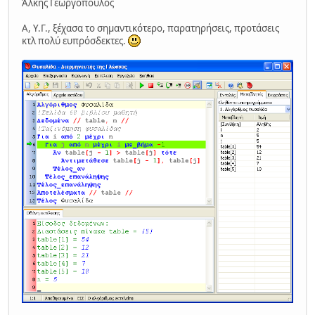
Άλκης Γεωργόπουλος
Α, Υ.Γ., ξέχασα το σημαντικότερο, παρατηρήσεις, προτάσεις
κτλ πολύ ευπρόσδεκτες.