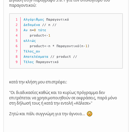
παραγοντικού:
Αλγόριθμος
 Παραγοντικό
Δεδομένα
 // n //
Αν
 n=
0
τότε
   product<-
1
αλλιώς
   product<-n * Παραγοντικό(n-
1
)
Τέλος_αν
Αποτελέσματα
 // product //
Τέλος
 Παραγοντικό
κατά την κλήση μου επιστρέφει:
"Οι διαδικασίες καθώς και το κυρίως πρόγραμμα δεν
επιτρέπεται να χρησιμοποιηθούν σε εκφράσεις, παρά μόνο
στη δήλωσή τους ή κατά την εντολή «Κάλεσε»"
Ζητώ και πάλι συγγνώμη για την άγνοια...