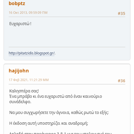
bobptz
16 Οκτ 2013, 09:59:09 ΠΜ
#35
Ευχαριστώ !
http://pitatzidis.blogspot.gr/
.
hajijohn
17 Φεβ 2021, 11:21:29 ΜΜ
#36
Καλησπέρα σας!
Ένα μπράβο κι ένα ευχαριστώ από έναν καινούριο
συνάδελφο.
Να μου συγχωρήσετε την άγνοια, καθώς ρωτώ το εξής:
Η έκδοση αυτή υποστηρίζει και αναδρομή;
Δηλαδή στην παράγραφο 3.8.1 για τον υπολογισμό του