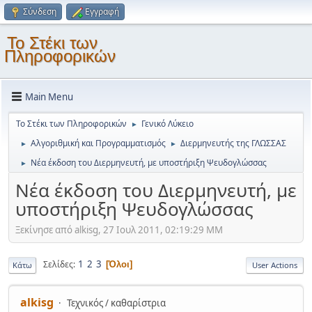
Σύνδεση
Εγγραφή
Το Στέκι των
Πληροφορικών
Main Menu
Το Στέκι των Πληροφορικών
Γενικό Λύκειο
►
Αλγοριθμική και Προγραμματισμός
Διερμηνευτής της ΓΛΩΣΣΑΣ
►
►
Νέα έκδοση του Διερμηνευτή, με υποστήριξη Ψευδογλώσσας
►
Νέα έκδοση του Διερμηνευτή, με
υποστήριξη Ψευδογλώσσας
Ξεκίνησε από alkisg, 27 Ιουλ 2011, 02:19:29 ΜΜ
1
2
3
Σελίδες
Όλοι
Κάτω
User Actions
alkisg
Τεχνικός / καθαρίστρια