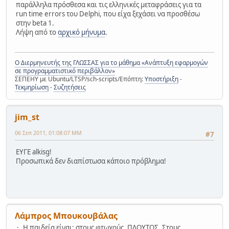
παράλληλα πρόσθεσα και τις ελληνικές μεταφράσεις για τα
run time errors του Delphi, που είχα ξεχάσει να προσθέσω
στην beta 1.
Λήψη από το
αρχικό μήνυμα
.
Ο Διερμηνευτής της ΓΛΩΣΣΑΣ για το μάθημα «Ανάπτυξη εφαρμογών
σε προγραμματιστικό περιβάλλον»
ΣΕΠΕΗΥ με Ubuntu/LTSP/sch-scripts/Επόπτη:
Υποστήριξη
-
Τεκμηρίωση
-
Συζητήσεις
jim_st
06 Σεπ 2011, 01:08:07 ΜΜ
#7
ΕΥΓΕ alkisg!
Προσωπικά δεν διαπίστωσα κάποιο πρόβλημα!
Λάμπρος Μπουκουβάλας
Η παιδεία είναι: στους φτωχούς, ΠΛΟΥΤΟΣ. Στους