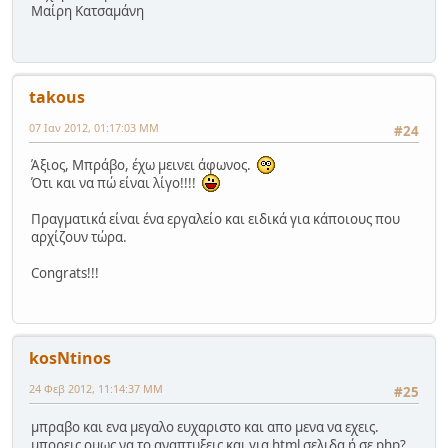
Μαίρη Κατσαμάνη
takous
07 Ιαν 2012, 01:17:03 ΜΜ
#24
Άξιος, Μπράβο, έχω μεινει άφωνος.
Ότι και να πώ είναι λίγο!!!!
Πραγματικά είναι ένα εργαλείο και ειδικά για κάποιους που
αρχίζουν τώρα.
Congrats!!!
kosNtinos
24 Φεβ 2012, 11:14:37 ΜΜ
#25
μπραβο και ενα μεγαλο ευχαριστο και απο μενα να εχεις.
μπορεις ομως να το αναπτυξεις και για html σελιδα ή σε php?