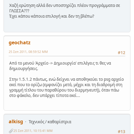
Χαζή ερώτηση αλλά δεν υποστηρίζει πλέον προγράμματα σε
ΓΛΩΣΣΑ???
Έχει κάπου κάποια επιλογή και δεν τη βλέπω?
geochatz
25 Σεπ 2011, 08:59:52 ΜΜ
#12
Από το μενού 'Αρχείο -> Δημιουργία' επιλέγεις τι θες να
δημιουργήσεις.
Στην 1.5.1.2 πάντως, ενώ δείχνει να αποθηκεύει το psg αρχείο
εκεί που το ορίζω (εμφανίζει μετά, μέχρι και τη διαδρομή στη
γραμμή τίτλου του παραθύρου του διερμηνευτή), όταν πάω
στο φάκελο, δεν υπάρχει τίποτα εκεί...
alkisg
Τεχνικός / καθαρίστρια
25 Σεπ 2011, 10:15:41 ΜΜ
#13