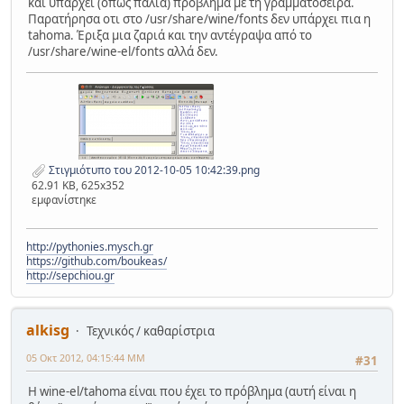
και υπάρχει (όπως παλιά) πρόβλημα με τη γραμματοσειρά.
Παρατήρησα οτι στο /usr/share/wine/fonts δεν υπάρχει πια η
tahoma. Έριξα μια ζαριά και την αντέγραψα από το
/usr/share/wine-el/fonts αλλά δεν.
Στιγμιότυπο του 2012-10-05 10:42:39.png
62.91 KB, 625x352
εμφανίστηκε
http://pythonies.mysch.gr
https://github.com/boukeas/
http://sepchiou.gr
alkisg
Τεχνικός / καθαρίστρια
05 Οκτ 2012, 04:15:44 ΜΜ
#31
Η wine-el/tahoma είναι που έχει το πρόβλημα (αυτή είναι η