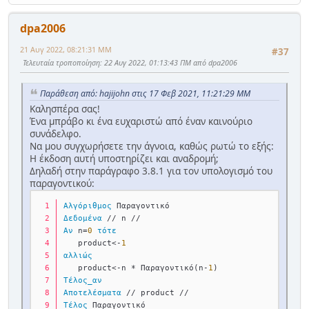
dpa2006
21 Αυγ 2022, 08:21:31 ΜΜ
#37
Τελευταία τροποποίηση
: 22 Αυγ 2022, 01:13:43 ΠΜ από dpa2006
Παράθεση από: hajijohn στις 17 Φεβ 2021, 11:21:29 ΜΜ
Καλησπέρα σας!
Ένα μπράβο κι ένα ευχαριστώ από έναν καινούριο
συνάδελφο.
Να μου συγχωρήσετε την άγνοια, καθώς ρωτώ το εξής:
Η έκδοση αυτή υποστηρίζει και αναδρομή;
Δηλαδή στην παράγραφο 3.8.1 για τον υπολογισμό του
παραγοντικού:
Αλγόριθμος
 Παραγοντικό
Δεδομένα
 // n //
Αν
 n=
0
τότε
   product<-
1
αλλιώς
   product<-n * Παραγοντικό(n-
1
)
Τέλος_αν
Αποτελέσματα
 // product //
Τέλος
 Παραγοντικό