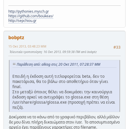
http://pythonies.mysch.gr
https://github.com/boukeas/
http://sepchiou.gr
bobptz
15 Οκτ 2013, 03:48:23 ΜΜ
#33
Τελευταία τροποποίηση
: 16 Οκτ 2013, 09:59:38 ΠΜ από bobptz
Παράθεση από: alkisg στις 20 Οκτ 2011, 07:28:37 ΜΜ
Επειδή η έκδοση αυτή τιτλοφορείται beta, δεν το
πακετάρισα, θα το βάλω στο αποθετήριο όταν γίνει
final.
Στο μεταξύ όποιος θέλει να δοκιμάσει την καινούργια
έκδοση αρκεί να αντιγράψει το glossa.exe στη θέση
/usr/share/glossa/glossa.exe (προσοχή πρέπει να είναι
πεζά).
Δοκίμασα να το κάνω από το γραφικό περιβάλον, αλλά μάλλον
δε μου δίνει πλήρη δικαιώματα στον /usr. Το αποσυμπιεσμένο
αρχείο έχει παράξενους χαρακτήρες στο filename.