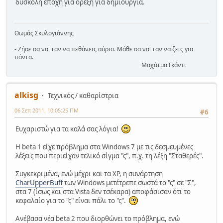
δύσκολη εποχή για όρεξη για δημιουργία.
Θωμάς Σκυλογιάννης
- Ζήσε σα να' ταν να πεθάνεις αύριο. Μάθε σα να' ταν να ζεις για
πάντα.
Μαχάτμα Γκάντι
alkisg
Τεχνικός / καθαρίστρια
06 Σεπ 2011, 10:05:25 ΠΜ
#6
Ευχαριστώ για τα καλά σας λόγια!
Η beta 1 είχε πρόβλημα στα Windows 7 με τις δεσμευμένες
λέξεις που περιείχαν τελικό σίγμα "ς", π.χ. τη λέξη "Σταθερές".
Συγκεκριμένα, ενώ μέχρι και τα XP, η συνάρτηση
CharUpperBuff
των Windows μετέτρεπε σωστά το "ς" σε "Σ",
στα 7 (ίσως και στα Vista δεν τσέκαρα) αποφάσισαν ότι το
κεφαλαίο για το "ς" είναι πάλι το "ς".
Ανέβασα νέα beta 2 που διορθώνει το πρόβλημα, ενώ