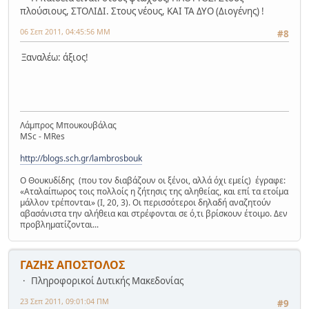
πλούσιους, ΣΤΟΛΙΔΙ. Στους νέους, ΚΑΙ ΤΑ ΔΥΟ (Διογένης) !
06 Σεπ 2011, 04:45:56 ΜΜ
#8
Ξαναλέω: άξιος!
Λάμπρος Μπουκουβάλας
MSc - MRes
http://blogs.sch.gr/lambrosbouk
Ο Θουκυδίδης (που τον διαβάζουν οι ξένοι, αλλά όχι εμείς) έγραφε:
«Αταλαίπωρος τοις πολλοίς η ζήτησις της αληθείας, και επί τα ετοίμα
μάλλον τρέπονται» (Ι, 20, 3). Οι περισσότεροι δηλαδή αναζητούν
αβασάνιστα την αλήθεια και στρέφονται σε ό,τι βρίσκουν έτοιμο. Δεν
προβληματίζονται...
ΓΑΖΗΣ ΑΠΟΣΤΟΛΟΣ
Πληροφορικοί Δυτικής Μακεδονίας
23 Σεπ 2011, 09:01:04 ΠΜ
#9