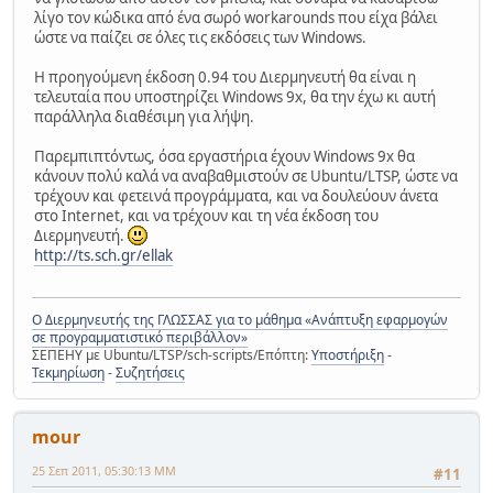
λίγο τον κώδικα από ένα σωρό workarounds που είχα βάλει
ώστε να παίζει σε όλες τις εκδόσεις των Windows.
Η προηγούμενη έκδοση 0.94 του Διερμηνευτή θα είναι η
τελευταία που υποστηρίζει Windows 9x, θα την έχω κι αυτή
παράλληλα διαθέσιμη για λήψη.
Παρεμπιπτόντως, όσα εργαστήρια έχουν Windows 9x θα
κάνουν πολύ καλά να αναβαθμιστούν σε Ubuntu/LTSP, ώστε να
τρέχουν και φετεινά προγράμματα, και να δουλεύουν άνετα
στο Internet, και να τρέχουν και τη νέα έκδοση του
Διερμηνευτή.
http://ts.sch.gr/ellak
Ο Διερμηνευτής της ΓΛΩΣΣΑΣ για το μάθημα «Ανάπτυξη εφαρμογών
σε προγραμματιστικό περιβάλλον»
ΣΕΠΕΗΥ με Ubuntu/LTSP/sch-scripts/Επόπτη:
Υποστήριξη
-
Τεκμηρίωση
-
Συζητήσεις
mour
25 Σεπ 2011, 05:30:13 ΜΜ
#11