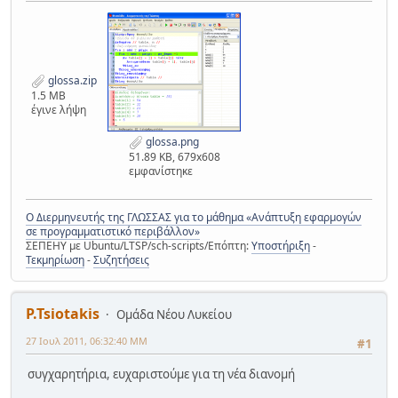
glossa.zip
1.5 MB
έγινε λήψη
glossa.png
51.89 KB, 679x608
εμφανίστηκε
Ο Διερμηνευτής της ΓΛΩΣΣΑΣ για το μάθημα «Ανάπτυξη εφαρμογών
σε προγραμματιστικό περιβάλλον»
ΣΕΠΕΗΥ με Ubuntu/LTSP/sch-scripts/Επόπτη:
Υποστήριξη
-
Τεκμηρίωση
-
Συζητήσεις
P.Tsiotakis
Ομάδα Νέου Λυκείου
27 Ιουλ 2011, 06:32:40 ΜΜ
#1
συγχαρητήρια, ευχαριστούμε για τη νέα διανομή