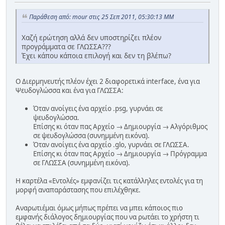
Παράθεση από: mour στις 25 Σεπ 2011, 05:30:13 ΜΜ
Χαζή ερώτηση αλλά δεν υποστηρίζει πλέον
προγράμματα σε ΓΛΩΣΣΑ???
Έχει κάπου κάποια επιλογή και δεν τη βλέπω?
Ο Διερμηνευτής πλέον έχει 2 διαφορετικά interface, ένα για
Ψευδογλώσσα και ένα για ΓΛΩΣΣΑ:
Όταν ανοίγεις ένα αρχείο .psg, γυρνάει σε
ψευδογλώσσα.
Επίσης κι όταν πας Αρχείο → Δημιουργία → Αλγόριθμος
σε ψευδογλώσσα (συνημμένη εικόνα).
Όταν ανοίγεις ένα αρχείο .glo, γυρνάει σε ΓΛΩΣΣΑ.
Επίσης κι όταν πας Αρχείο → Δημιουργία → Πρόγραμμα
σε ΓΛΩΣΣΑ (συνημμένη εικόνα).
Η καρτέλα «Εντολές» εμφανίζει τις κατάλληλες εντολές για τη
μορφή αναπαράστασης που επιλέχθηκε.
Αναρωτιέμαι όμως μήπως πρέπει να μπει κάποιος πιο
εμφανής διάλογος δημιουργίας που να ρωτάει το χρήστη τι