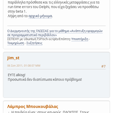
παράλληλα πρόσθεσα και τις ελληνικές μεταφράσεις για τα
run time errors του Delphi, που είχα ξεχάσει να προσθέσω
στην beta 1.
Λήψη από το
αρχικό μήνυμα
.
Ο Διερμηνευτής της ΓΛΩΣΣΑΣ για το μάθημα «Ανάπτυξη εφαρμογών
σε προγραμματιστικό περιβάλλον»
ΣΕΠΕΗΥ με Ubuntu/LTSP/sch-scripts/Επόπτη:
Υποστήριξη
-
Τεκμηρίωση
-
Συζητήσεις
jim_st
06 Σεπ 2011, 01:08:07 ΜΜ
#7
ΕΥΓΕ alkisg!
Προσωπικά δεν διαπίστωσα κάποιο πρόβλημα!
Λάμπρος Μπουκουβάλας
Η παιδεία είναι: στους φτωχούς, ΠΛΟΥΤΟΣ. Στους