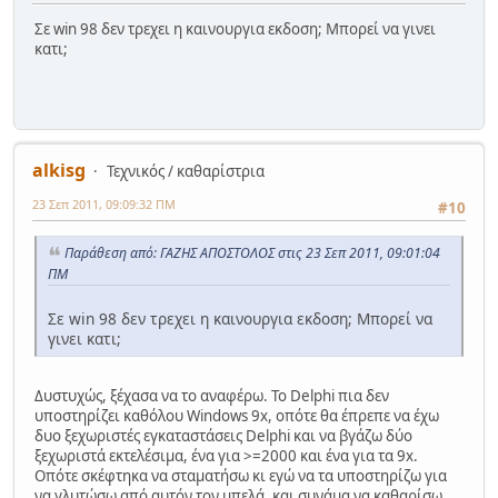
Σε win 98 δεν τρεχει η καινουργια εκδοση; Μπορεί να γινει
κατι;
alkisg
Τεχνικός / καθαρίστρια
23 Σεπ 2011, 09:09:32 ΠΜ
#10
Παράθεση από: ΓΑΖΗΣ ΑΠΟΣΤΟΛΟΣ στις 23 Σεπ 2011, 09:01:04
ΠΜ
Σε win 98 δεν τρεχει η καινουργια εκδοση; Μπορεί να
γινει κατι;
Δυστυχώς, ξέχασα να το αναφέρω. Το Delphi πια δεν
υποστηρίζει καθόλου Windows 9x, οπότε θα έπρεπε να έχω
δυο ξεχωριστές εγκαταστάσεις Delphi και να βγάζω δύο
ξεχωριστά εκτελέσιμα, ένα για >=2000 και ένα για τα 9x.
Οπότε σκέφτηκα να σταματήσω κι εγώ να τα υποστηρίζω για
να γλυτώσω από αυτόν τον μπελά, και συνάμα να καθαρίσω