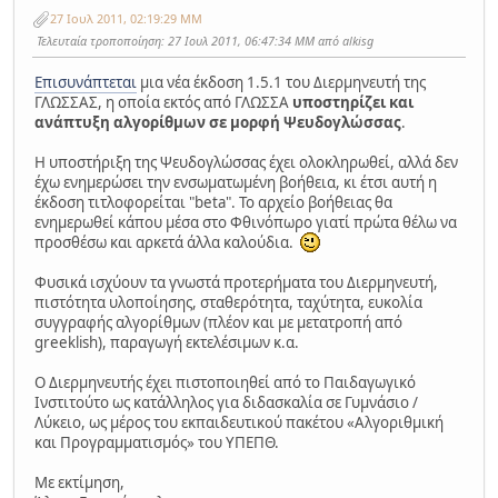
27 Ιουλ 2011, 02:19:29 ΜΜ
Τελευταία τροποποίηση
: 27 Ιουλ 2011, 06:47:34 ΜΜ από alkisg
Επισυνάπτεται
μια νέα έκδοση 1.5.1 του Διερμηνευτή της
ΓΛΩΣΣΑΣ, η οποία εκτός από ΓΛΩΣΣΑ
υποστηρίζει και
ανάπτυξη αλγορίθμων σε μορφή Ψευδογλώσσας
.
Η υποστήριξη της Ψευδογλώσσας έχει ολοκληρωθεί, αλλά δεν
έχω ενημερώσει την ενσωματωμένη βοήθεια, κι έτσι αυτή η
έκδοση τιτλοφορείται "beta". Το αρχείο βοήθειας θα
ενημερωθεί κάπου μέσα στο Φθινόπωρο γιατί πρώτα θέλω να
προσθέσω και αρκετά άλλα καλούδια.
Φυσικά ισχύουν τα γνωστά προτερήματα του Διερμηνευτή,
πιστότητα υλοποίησης, σταθερότητα, ταχύτητα, ευκολία
συγγραφής αλγορίθμων (πλέον και με μετατροπή από
greeklish), παραγωγή εκτελέσιμων κ.α.
Ο Διερμηνευτής έχει πιστοποιηθεί από το Παιδαγωγικό
Ινστιτούτο ως κατάλληλος για διδασκαλία σε Γυμνάσιο /
Λύκειο, ως μέρος του εκπαιδευτικού πακέτου «Αλγοριθμική
και Προγραμματισμός» του ΥΠΕΠΘ.
Με εκτίμηση,