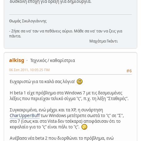
δύσκολη εποχή για όρεξη για δημιουργία.
Θωμάς Σκυλογιάννης
- Ζήσε σα να' ταν να πεθάνεις αύριο. Μάθε σα να' ταν να ζεις για
πάντα.
Μαχάτμα Γκάντι
alkisg
Τεχνικός / καθαρίστρια
06 Σεπ 2011, 10:05:25 ΠΜ
#6
Ευχαριστώ για τα καλά σας λόγια!
Η beta 1 είχε πρόβλημα στα Windows 7 με τις δεσμευμένες
λέξεις που περιείχαν τελικό σίγμα "ς", π.χ. τη λέξη "Σταθερές".
Συγκεκριμένα, ενώ μέχρι και τα XP, η συνάρτηση
CharUpperBuff
των Windows μετέτρεπε σωστά το "ς" σε "Σ",
στα 7 (ίσως και στα Vista δεν τσέκαρα) αποφάσισαν ότι το
κεφαλαίο για το "ς" είναι πάλι το "ς".
Ανέβασα νέα beta 2 που διορθώνει το πρόβλημα, ενώ