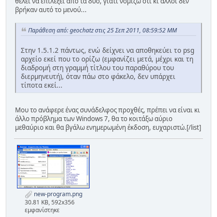
θέλει να επιλέξει από τα δύο, γιατί νομίζω ότι κι άλλοι δεν
βρήκαν αυτό το μενού...
Παράθεση από: geochatz στις 25 Σεπ 2011, 08:59:52 ΜΜ
Στην 1.5.1.2 πάντως, ενώ δείχνει να αποθηκεύει το psg
αρχείο εκεί που το ορίζω (εμφανίζει μετά, μέχρι και τη
διαδρομή στη γραμμή τίτλου του παραθύρου του
διερμηνευτή), όταν πάω στο φάκελο, δεν υπάρχει
τίποτα εκεί...
Μου το ανάφερε ένας συνάδελφος προχθές, πρέπει να είναι κι
άλλο πρόβλημα των Windows 7, θα το κοιτάξω αύριο
μεθαύριο και θα βγάλω ενημερωμένη έκδοση, ευχαριστώ.[/list]
new-program.png
30.81 KB, 592x356
εμφανίστηκε