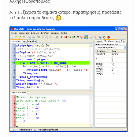
Άλκης Γεωργόπουλος
Α, Υ.Γ., ξέχασα το σημαντικότερο, παρατηρήσεις, προτάσεις
κτλ πολύ ευπρόσδεκτες.