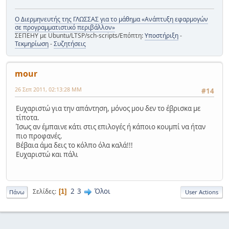
Ο Διερμηνευτής της ΓΛΩΣΣΑΣ για το μάθημα «Ανάπτυξη εφαρμογών
σε προγραμματιστικό περιβάλλον»
ΣΕΠΕΗΥ με Ubuntu/LTSP/sch-scripts/Επόπτη:
Υποστήριξη
-
Τεκμηρίωση
-
Συζητήσεις
mour
26 Σεπ 2011, 02:13:28 ΜΜ
#14
Ευχαριστώ για την απάντηση, μόνος μου δεν το έβρισκα με
τίποτα.
Ίσως αν έμπαινε κάτι στις επιλογές ή κάποιο κουμπί να ήταν
πιο προφανές.
Βέβαια άμα δεις το κόλπο όλα καλά!!!
Ευχαριστώ και πάλι
2
3
Όλοι
Σελίδες
1
Πάνω
User Actions