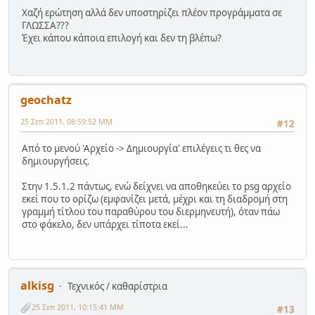
Χαζή ερώτηση αλλά δεν υποστηρίζει πλέον προγράμματα σε
ΓΛΩΣΣΑ???
Έχει κάπου κάποια επιλογή και δεν τη βλέπω?
geochatz
25 Σεπ 2011, 08:59:52 ΜΜ
#12
Από το μενού 'Αρχείο -> Δημιουργία' επιλέγεις τι θες να
δημιουργήσεις.
Στην 1.5.1.2 πάντως, ενώ δείχνει να αποθηκεύει το psg αρχείο
εκεί που το ορίζω (εμφανίζει μετά, μέχρι και τη διαδρομή στη
γραμμή τίτλου του παραθύρου του διερμηνευτή), όταν πάω
στο φάκελο, δεν υπάρχει τίποτα εκεί...
alkisg
Τεχνικός / καθαρίστρια
25 Σεπ 2011, 10:15:41 ΜΜ
#13