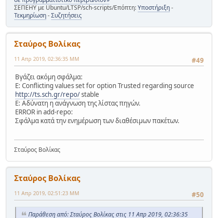
ΣΕΠΕΗΥ με Ubuntu/LTSP/sch-scripts/Επόπτη:
Υποστήριξη
-
Τεκμηρίωση
-
Συζητήσεις
Σταύρος Βολίκας
11 Απρ 2019, 02:36:35 ΜΜ
#49
Βγάζει ακόμη σφάλμα:
E: Conflicting values set for option Trusted regarding source
http://ts.sch.gr/repo/
stable
E: Αδύνατη η ανάγνωση της λίστας πηγών.
ERROR in add-repo:
Σφάλμα κατά την ενημέρωση των διαθέσιμων πακέτων.
Σταύρος Βολίκας
Σταύρος Βολίκας
11 Απρ 2019, 02:51:23 ΜΜ
#50
Παράθεση από: Σταύρος Βολίκας στις 11 Απρ 2019, 02:36:35