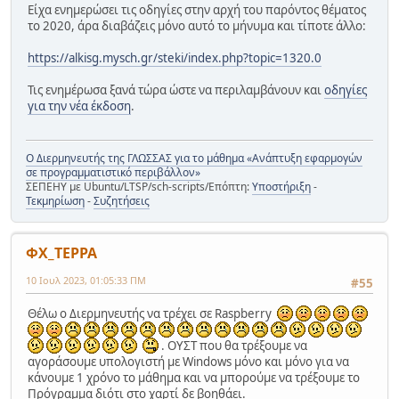
Είχα ενημερώσει τις οδηγίες στην αρχή του παρόντος θέματος
το 2020, άρα διαβάζεις μόνο αυτό το μήνυμα και τίποτε άλλο:
https://alkisg.mysch.gr/steki/index.php?topic=1320.0
Τις ενημέρωσα ξανά τώρα ώστε να περιλαμβάνουν και
οδηγίες
για την νέα έκδοση
.
Ο Διερμηνευτής της ΓΛΩΣΣΑΣ για το μάθημα «Ανάπτυξη εφαρμογών
σε προγραμματιστικό περιβάλλον»
ΣΕΠΕΗΥ με Ubuntu/LTSP/sch-scripts/Επόπτη:
Υποστήριξη
-
Τεκμηρίωση
-
Συζητήσεις
ΦΧ_ΤΕΡΡΑ
10 Ιουλ 2023, 01:05:33 ΠΜ
#55
Θέλω ο Διερμηνευτής να τρέχει σε Raspberry
. ΟΥΣΤ που θα τρέξουμε να
αγοράσουμε υπολογιστή με Windows μόνο και μόνο για να
κάνουμε 1 χρόνο το μάθημα και να μπορούμε να τρέξουμε το
Πρόγραμμα διότι στο χαρτί δε βοηθάει.