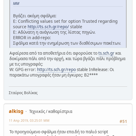
ΜΜ
Βγάζει ακόμη σφάλμα:
E: Conflicting values set for option Trusted regarding
source
http://ts.sch.gr/repo/
stable
E: Αδύνατη η ανάγνωση της λίστας πηγών.
ERROR in add-repo:
Σφάλμα κατά την ενημέρωση των διαθέσιμων πακέτων.
Αφαίρεσα από τα αποθετήρια ότι αφορούσε το
ts.sch.gr
και
δοκίμασα πάλι από την αρχή, και τώρα βγάζει πάλι πρόβλημα
με τις υπογραφές:
W: GPG error:
http://ts.sch.gr/repo
stable InRelease: Οι
παρακάτω υπογραφές ήταν μη έγκυρες: B2****
Σταύρος Βολίκας
alkisg
Τεχνικός / καθαρίστρια
11 Απρ 2019, 03:25:01 ΜΜ
#51
Το προηγούμενο σφάλμα ήταν επειδή το παλιό script