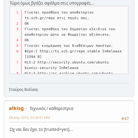
Τώρα όμως βγάζει σφάλμα στις υπογραφές...
Γίνεται προσθήκη του αποθετηρίου 
ts.sch.gr/repo στις πηγές σας.
OK
Γίνεται προσθήκη του δημοσίου κλειδιού του 
αποθετηρίου ώστε να θεωρείται αξιόπιστο.
OK
Γίνεται ενημέρωση των διαθέσιμων πακέτων.
Φέρε:1 http://ts.sch.gr/repo stable InRelease 
[5394 B]
Hit:2 http://security.ubuntu.com/ubuntu 
bionic-security InRelease
Hit:3 http://gr.archive.ubuntu.com/ubuntu 
bionic InRelease
Hit:4 
Σταύρος Βολίκας
http://ppa.launchpad.net/ts.sch.gr/ppa/ubuntu 
bionic InRelease
Σφάλμα:1 http://ts.sch.gr/repo stable 
InRelease
alkisg
Τεχνικός / καθαρίστρια
  Οι παρακάτω υπογραφές ήταν μη έγκυρες: 
08 Απρ 2019, 03:38:01 ΜΜ
B2****20
#47
Hit:5 http://gr.archive.ubuntu.com/ubuntu 
Ωχ ναι δεν έχει το [trusted=yes]...
bionic-updates InRelease
Hit:6 http://gr.archive.ubuntu.com/ubuntu 