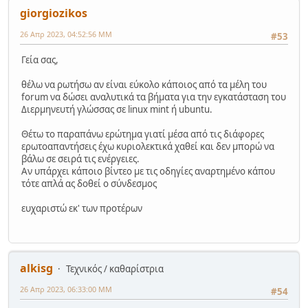
giorgiozikos
26 Απρ 2023, 04:52:56 ΜΜ
#53
Γεία σας,
θέλω να ρωτήσω αν είναι εύκολο κάποιος από τα μέλη του
forum να δώσει αναλυτικά τα βήματα για την εγκατάσταση του
Διερμηνευτή γλώσσας σε linux mint ή ubuntu.
Θέτω το παραπάνω ερώτημα γιατί μέσα από τις διάφορες
ερωτοαπαντήσεις έχω κυριολεκτικά χαθεί και δεν μπορώ να
βάλω σε σειρά τις ενέργειες.
Αν υπάρχει κάποιο βίντεο με τις οδηγίες αναρτημένο κάπου
τότε απλά ας δοθεί ο σύνδεσμος
ευχαριστώ εκ' των προτέρων
alkisg
Τεχνικός / καθαρίστρια
26 Απρ 2023, 06:33:00 ΜΜ
#54