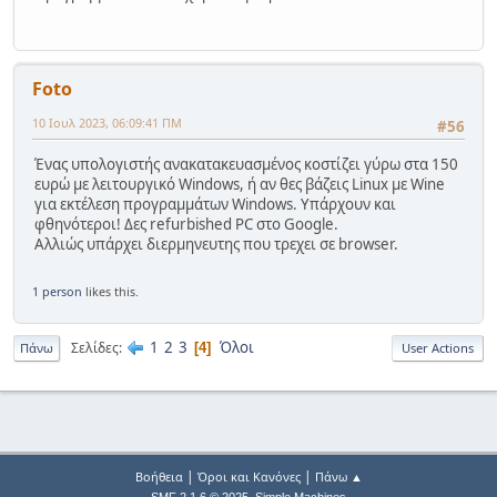
Foto
10 Ιουλ 2023, 06:09:41 ΠΜ
#56
Ένας υπολογιστής ανακατακευασμένος κοστίζει γύρω στα 150
ευρώ με λειτουργικό Windows, ή αν θες βάζεις Linux με Wine
για εκτέλεση προγραμμάτων Windows. Υπάρχουν και
φθηνότεροι! Δες refurbished PC στο Google.
Αλλιώς υπάρχει διερμηνευτης που τρεχει σε browser.
1 person
likes this.
1
2
3
Όλοι
Σελίδες
4
Πάνω
User Actions
|
|
Βοήθεια
Όροι και Κανόνες
Πάνω ▲
,
SMF 2.1.6 © 2025
Simple Machines