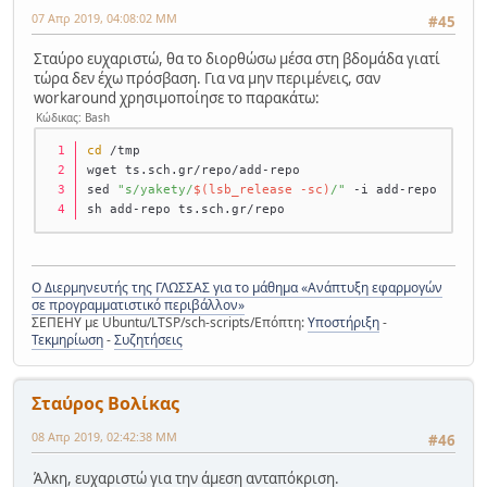
07 Απρ 2019, 04:08:02 ΜΜ
#45
Σταύρο ευχαριστώ, θα το διορθώσω μέσα στη βδομάδα γιατί
τώρα δεν έχω πρόσβαση. Για να μην περιμένεις, σαν
workaround χρησιμοποίησε το παρακάτω:
Κώδικας: Bash
cd
 /tmp
wget ts.sch.gr/repo/add-repo
sed 
"s/yakety/
$(lsb_release -sc)
/"
 -i add-repo
sh add-repo ts.sch.gr/repo
Ο Διερμηνευτής της ΓΛΩΣΣΑΣ για το μάθημα «Ανάπτυξη εφαρμογών
σε προγραμματιστικό περιβάλλον»
ΣΕΠΕΗΥ με Ubuntu/LTSP/sch-scripts/Επόπτη:
Υποστήριξη
-
Τεκμηρίωση
-
Συζητήσεις
Σταύρος Βολίκας
08 Απρ 2019, 02:42:38 ΜΜ
#46
Άλκη, ευχαριστώ για την άμεση ανταπόκριση.