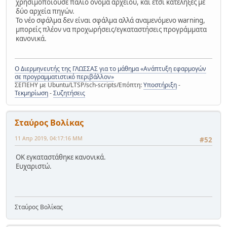
χρησιμοποιούσε παλιό όνομα αρχείου, και έτσι κατέληξες με
δύο αρχεία πηγών.
Το νέο σφάλμα δεν είναι σφάλμα αλλά αναμενόμενο warning,
μπορείς πλέον να προχωρήσεις/εγκαταστήσεις προγράμματα
κανονικά.
Ο Διερμηνευτής της ΓΛΩΣΣΑΣ για το μάθημα «Ανάπτυξη εφαρμογών
σε προγραμματιστικό περιβάλλον»
ΣΕΠΕΗΥ με Ubuntu/LTSP/sch-scripts/Επόπτη:
Υποστήριξη
-
Τεκμηρίωση
-
Συζητήσεις
Σταύρος Βολίκας
11 Απρ 2019, 04:17:16 ΜΜ
#52
OK εγκαταστάθηκε κανονικά.
Ευχαριστώ.
Σταύρος Βολίκας