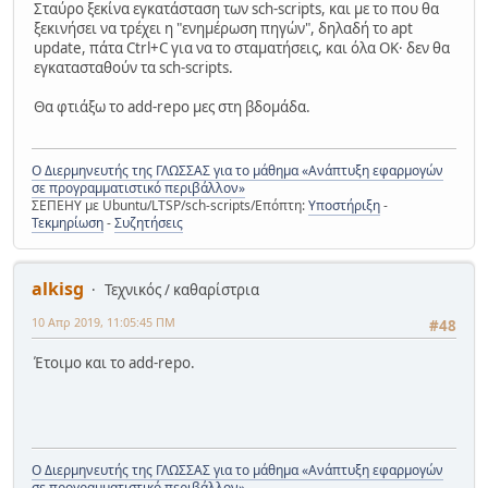
Σταύρο ξεκίνα εγκατάσταση των sch-scripts, και με το που θα
bionic-backports InRelease
ξεκινήσει να τρέχει η "ενημέρωση πηγών", δηλαδή το apt
Ανάγνωση Λιστών Πακέτων...
update, πάτα Ctrl+C για να το σταματήσεις, και όλα ΟΚ· δεν θα
W: GPG error: http://ts.sch.gr/repo stable 
εγκατασταθούν τα sch-scripts.
InRelease: Οι παρακάτω υπογραφές ήταν μη 
έγκυρες: B2****20
Θα φτιάξω το add-repo μες στη βδομάδα.
E: The repository 
'http://ts.sch.gr/repo 
stable InRelease'
 is not signed.
Σφάλμα κατά την ενημέρωση των διαθέσιμων 
πακέτων.
Ο Διερμηνευτής της ΓΛΩΣΣΑΣ για το μάθημα «Ανάπτυξη εφαρμογών
σε προγραμματιστικό περιβάλλον»
ΣΕΠΕΗΥ με Ubuntu/LTSP/sch-scripts/Επόπτη:
Υποστήριξη
-
Τεκμηρίωση
-
Συζητήσεις
alkisg
Τεχνικός / καθαρίστρια
10 Απρ 2019, 11:05:45 ΠΜ
#48
Έτοιμο και το add-repo.
Ο Διερμηνευτής της ΓΛΩΣΣΑΣ για το μάθημα «Ανάπτυξη εφαρμογών
σε προγραμματιστικό περιβάλλον»