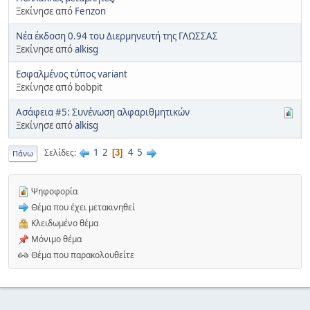
Ξεκίνησε από
Fenzon
Νέα έκδοση 0.94 του Διερμηνευτή της ΓΛΩΣΣΑΣ
Ξεκίνησε από
alkisg
Εσφαλμένος τύπος variant
Ξεκίνησε από bobpit
Ασάφεια #5: Συνένωση αλφαριθμητικών
Ξεκίνησε από
alkisg
1
2
4
5
Σελίδες
3
Πάνω
Ψηφοφορία
Θέμα που έχει μετακινηθεί
Κλειδωμένο θέμα
Μόνιμο θέμα
Θέμα που παρακολουθείτε