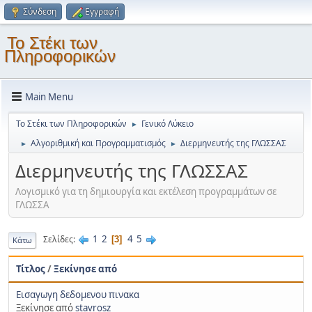
Σύνδεση
Εγγραφή
Το Στέκι των
Πληροφορικών
Main Menu
Το Στέκι των Πληροφορικών
Γενικό Λύκειο
►
Αλγοριθμική και Προγραμματισμός
Διερμηνευτής της ΓΛΩΣΣΑΣ
►
►
Διερμηνευτής της ΓΛΩΣΣΑΣ
Λογισμικό για τη δημιουργία και εκτέλεση προγραμμάτων σε
ΓΛΩΣΣΑ
1
2
4
5
Σελίδες
3
Κάτω
Τίτλος
/
Ξεκίνησε από
Εισαγωγη δεδομενου πινακα
Ξεκίνησε από
stavrosz