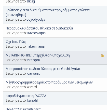
Ξεκίνησε από
alkisg
Ερώτηση για τα δικαιώματα του προγράμματος γλώσσα
[απαντήθηκε]
Ξεκίνησε από
odyodyodys
Πέρασμα διδιάστατου πίνακα σε διαδικασία
Ξεκίνησε από
stavroslagos
Όχι ίσο. Πώς;
Ξεκίνησε από
hakermania
ΜΕΤΑΚΙΝΗΘΗΚΕ: υπερχείλιση-υποχείλιση
Ξεκίνησε από
sstergou
Μορφοποίηση κώδικα Γώσσας με το Geshi Syntax
Ξεκίνησε από
ioarvanit
Μέγεθος γραμματοσειράς στο παράθυρο των μεταβλητών
Ξεκίνησε από Wizard
παραδείγματα στη ΓΛΩΣΣΑ
Ξεκίνησε από
ikariofil
Πολλαπλες μεταβλητες;