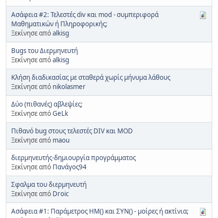
Ασάφεια #2: Τελεστές div και mod - συμπεριφορά
Μαθηματικών ή Πληροφορικής;
Ξεκίνησε από
alkisg
Bugs του Διερμηνευτή
Ξεκίνησε από
alkisg
Κλήση διαδικασίας με σταθερά χωρίς μήνυμα λάθους
Ξεκίνησε από
nikolasmer
Δύο (πιθανές) αβλεψίες;
Ξεκίνησε από
GeLk
Πιθανό bug στους τελεστές DIV και MOD
Ξεκίνησε από
maou
διερμηνευτής-δημιουργία προγράμματος
Ξεκίνησε από
Πανάγος94
Σφαλμα του διερμηνευτή
Ξεκίνησε από
Droic
Ασάφεια #1: Παράμετρος ΗΜ() και ΣΥΝ() - μοίρες ή ακτίνια;