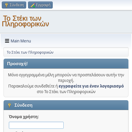
Σύνδεση
Εγγραφή
Το Στέκι των
Πληροφορικών
Main Menu
Το Στέκι των Πληροφορικών
Προσοχή!
Μόνο εγγεγραμμένα μέλη μπορούν να προσπελάσουν αυτήν την
περιοχή.
Παρακαλούμε συνδεθείτε ή
εγγραφείτε για έναν λογαριασμό
στο Το Στέκι των Πληροφορικών
Σύνδεση
Όνομα χρήστη: