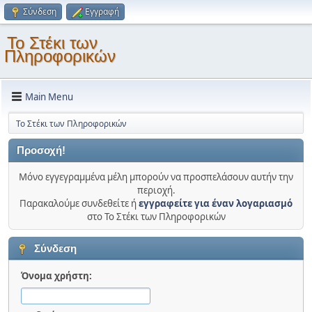
Σύνδεση
Εγγραφή
Το Στέκι των
Πληροφορικών
Main Menu
Το Στέκι των Πληροφορικών
Προσοχή!
Μόνο εγγεγραμμένα μέλη μπορούν να προσπελάσουν αυτήν την
περιοχή.
Παρακαλούμε συνδεθείτε ή
εγγραφείτε για έναν λογαριασμό
στο Το Στέκι των Πληροφορικών
Σύνδεση
Όνομα χρήστη: