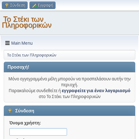
Σύνδεση
Εγγραφή
Το Στέκι των
Πληροφορικών
Main Menu
Το Στέκι των Πληροφορικών
Προσοχή!
Μόνο εγγεγραμμένα μέλη μπορούν να προσπελάσουν αυτήν την
περιοχή.
Παρακαλούμε συνδεθείτε ή
εγγραφείτε για έναν λογαριασμό
στο Το Στέκι των Πληροφορικών
Σύνδεση
Όνομα χρήστη: