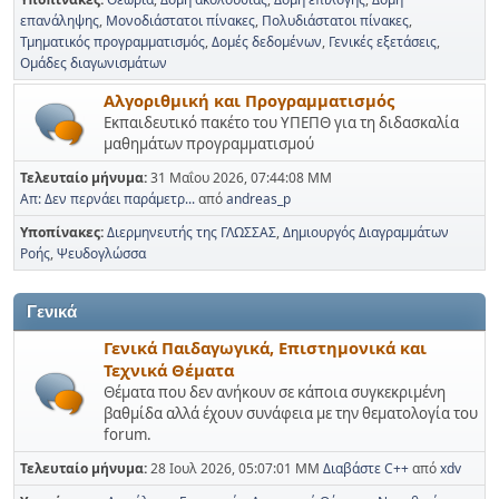
επανάληψης
Μονοδιάστατοι πίνακες
Πολυδιάστατοι πίνακες
Τμηματικός προγραμματισμός
Δομές δεδομένων
Γενικές εξετάσεις
Ομάδες διαγωνισμάτων
Αλγοριθμική και Προγραμματισμός
Εκπαιδευτικό πακέτο του ΥΠΕΠΘ για τη διδασκαλία
μαθημάτων προγραμματισμού
Τελευταίο μήνυμα:
31 Μαΐου 2026, 07:44:08 ΜΜ
Απ: Δεν περνάει παράμετρ...
από
andreas_p
Υποπίνακες
Διερμηνευτής της ΓΛΩΣΣΑΣ
Δημιουργός Διαγραμμάτων
Ροής
Ψευδογλώσσα
Γενικά
Γενικά Παιδαγωγικά, Επιστημονικά και
Τεχνικά Θέματα
Θέματα που δεν ανήκουν σε κάποια συγκεκριμένη
βαθμίδα αλλά έχουν συνάφεια με την θεματολογία του
forum.
Τελευταίο μήνυμα:
28 Ιουλ 2026, 05:07:01 ΜΜ
Διαβάστε C++
από
xdv