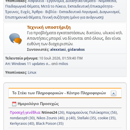
Υποπίνακες
Ασφάλεια - Εργονομία
Διοικητικά Θέματα - Νομοθεσία
Παιδαγωγικά Θέματα
Μετά το Λύκειο
Εκπαιδευτική Επικαιρότητα -
Έρευνες
Ευχές
Άρθρα - Βιβλία - Εκπαιδευτικό Λογισμικό
Διαγωνισμοί
Επιστημονικά Θέματα
Γενική συζήτηση (μόνο για ανάγνωση)
Τεχνική υποστήριξη
Για προβλήματα εγκαταστάσεων, δικτύου, υλικού κτλ.
Απαντήσεις μπορεί να δίνονται από όλους, δεν είναι
ευθύνη των διαχειριστών.
Συντονιστές:
alexxtasi
,
gidarakos
Τελευταίο μήνυμα:
10 Ιουλ 2026, 01:59:40 ΠΜ
Απ: Windows 11 updates σ...
από
milios
Υποπίνακες
Linux
Το Στέκι των Πληροφορικών - Κέντρο Πληροφοριών
Ημερολόγιο Προσεχώς
Προσεχή γενέθλια:
Ntinos24
(26)
,
Καραμαούνας Πολύκαρπος (56)
,
nondassp9 (30)
,
Nikos Zounis (46)
,
p (40)
,
Stellaki (35)
,
cookie (35)
,
Kerkyraios (40)
,
Black Poison (35)