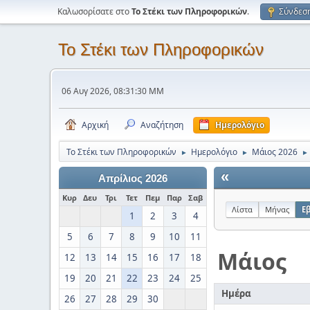
Καλωσορίσατε στο
Το Στέκι των Πληροφορικών
.
Σύνδεσ
Το Στέκι των Πληροφορικών
06 Αυγ 2026, 08:31:30 ΜΜ
Αρχική
Αναζήτηση
Ημερολόγιο
Το Στέκι των Πληροφορικών
Ημερολόγιο
Μάιος 2026
►
►
►
«
Απρίλιος 2026
Κυρ
Δευ
Τρι
Τετ
Πεμ
Παρ
Σαβ
Λίστα
Μήνας
Ε
1
2
3
4
5
6
7
8
9
10
11
Μάιος
12
13
14
15
16
17
18
19
20
21
22
23
24
25
Ημέρα
26
27
28
29
30