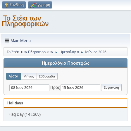
Σύνδεση
Εγγραφή
Το Στέκι των
Πληροφορικών
Main Menu
Το Στέκι των Πληροφορικών
Ημερολόγιο
Ιούνιος 2026
►
►
Ημερολόγιο Προσεχώς
Λίστα
Μήνας
Εβδομάδα
Προς
Holidays
Flag Day (14 Ιουν)