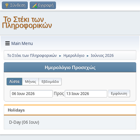
Σύνδεση
Εγγραφή
Το Στέκι των
Πληροφορικών
Main Menu
Το Στέκι των Πληροφορικών
Ημερολόγιο
Ιούνιος 2026
►
►
Ημερολόγιο Προσεχώς
Λίστα
Μήνας
Εβδομάδα
Προς
Holidays
D-Day (06 Ιουν)