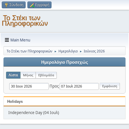
Σύνδεση
Εγγραφή
Το Στέκι των
Πληροφορικών
Main Menu
Το Στέκι των Πληροφορικών
Ημερολόγιο
Ιούνιος 2026
►
►
Ημερολόγιο Προσεχώς
Λίστα
Μήνας
Εβδομάδα
Προς
Holidays
Independence Day (04 Ιουλ)