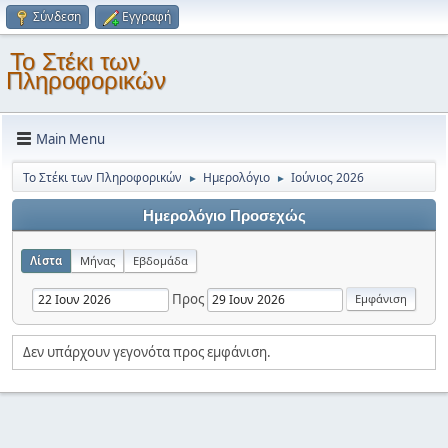
Σύνδεση
Εγγραφή
Το Στέκι των
Πληροφορικών
Main Menu
Το Στέκι των Πληροφορικών
Ημερολόγιο
Ιούνιος 2026
►
►
Ημερολόγιο Προσεχώς
Λίστα
Μήνας
Εβδομάδα
Προς
Δεν υπάρχουν γεγονότα προς εμφάνιση.