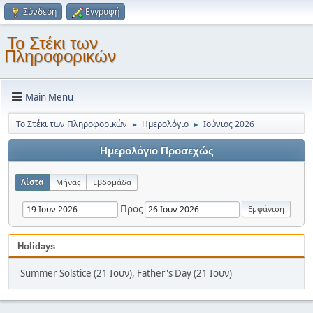
Σύνδεση
Εγγραφή
Το Στέκι των
Πληροφορικών
Main Menu
Το Στέκι των Πληροφορικών
Ημερολόγιο
Ιούνιος 2026
►
►
Ημερολόγιο Προσεχώς
Λίστα
Μήνας
Εβδομάδα
Προς
Holidays
Summer Solstice (21 Ιουν), Father's Day (21 Ιουν)