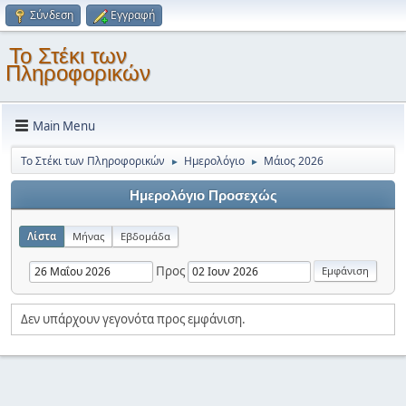
Σύνδεση
Εγγραφή
Το Στέκι των
Πληροφορικών
Main Menu
Το Στέκι των Πληροφορικών
Ημερολόγιο
Μάιος 2026
►
►
Ημερολόγιο Προσεχώς
Λίστα
Μήνας
Εβδομάδα
Προς
Δεν υπάρχουν γεγονότα προς εμφάνιση.