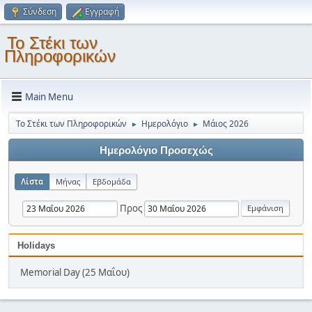
Σύνδεση
Εγγραφή
Το Στέκι των
Πληροφορικών
Main Menu
Το Στέκι των Πληροφορικών
Ημερολόγιο
Μάιος 2026
►
►
Ημερολόγιο Προσεχώς
Λίστα
Μήνας
Εβδομάδα
Προς
Holidays
Memorial Day (25 Μαΐου)