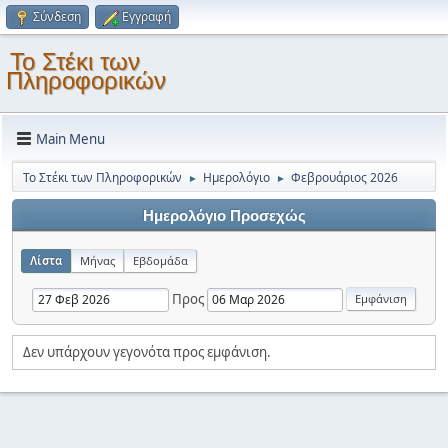
Σύνδεση
Εγγραφή
Το Στέκι των
Πληροφορικών
Main Menu
Το Στέκι των Πληροφορικών
Ημερολόγιο
Φεβρουάριος 2026
►
►
Ημερολόγιο Προσεχώς
Λίστα
Μήνας
Εβδομάδα
Προς
Δεν υπάρχουν γεγονότα προς εμφάνιση.