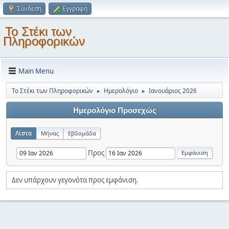
Σύνδεση
Εγγραφή
Το Στέκι των
Πληροφορικών
Main Menu
Το Στέκι των Πληροφορικών
Ημερολόγιο
Ιανουάριος 2026
►
►
Ημερολόγιο Προσεχώς
Λίστα
Μήνας
Εβδομάδα
Προς
Δεν υπάρχουν γεγονότα προς εμφάνιση.