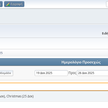
η
Εγγραφή
Ειδή
25
Ημερολόγιο Προσεχώς
Προς
βδομάδα
Δεκ), Christmas (25 Δεκ)