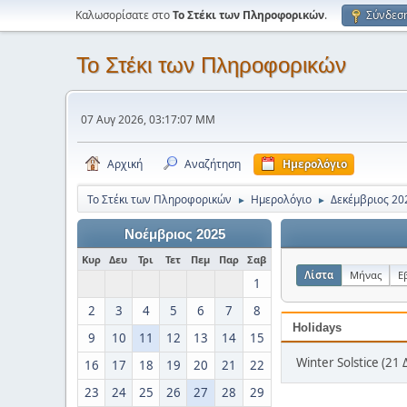
Καλωσορίσατε στο
Το Στέκι των Πληροφορικών
.
Σύνδεσ
Το Στέκι των Πληροφορικών
07 Αυγ 2026, 03:17:07 ΜΜ
Αρχική
Αναζήτηση
Ημερολόγιο
Το Στέκι των Πληροφορικών
Ημερολόγιο
Δεκέμβριος 20
►
►
Νοέμβριος 2025
Κυρ
Δευ
Τρι
Τετ
Πεμ
Παρ
Σαβ
Λίστα
Μήνας
Ε
1
2
3
4
5
6
7
8
Holidays
9
10
11
12
13
14
15
Winter Solstice (21 
16
17
18
19
20
21
22
23
24
25
26
27
28
29