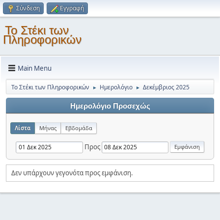
Σύνδεση
Εγγραφή
Το Στέκι των
Πληροφορικών
Main Menu
Το Στέκι των Πληροφορικών
Ημερολόγιο
Δεκέμβριος 2025
►
►
Ημερολόγιο Προσεχώς
Λίστα
Μήνας
Εβδομάδα
Προς
Δεν υπάρχουν γεγονότα προς εμφάνιση.