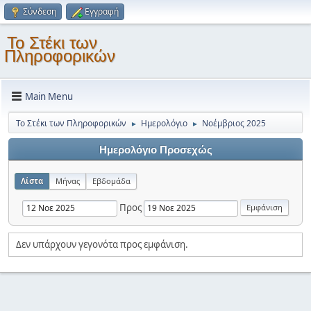
Σύνδεση
Εγγραφή
Το Στέκι των
Πληροφορικών
Main Menu
Το Στέκι των Πληροφορικών
Ημερολόγιο
Νοέμβριος 2025
►
►
Ημερολόγιο Προσεχώς
Λίστα
Μήνας
Εβδομάδα
Προς
Δεν υπάρχουν γεγονότα προς εμφάνιση.