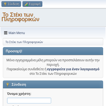
Σύνδεση
Εγγραφή
Το Στέκι των
Πληροφορικών
Main Menu
Το Στέκι των Πληροφορικών
Προσοχή!
Μόνο εγγεγραμμένα μέλη μπορούν να προσπελάσουν αυτήν την
περιοχή.
Παρακαλούμε συνδεθείτε ή
εγγραφείτε για έναν λογαριασμό
στο Το Στέκι των Πληροφορικών
Σύνδεση
Όνομα χρήστη: