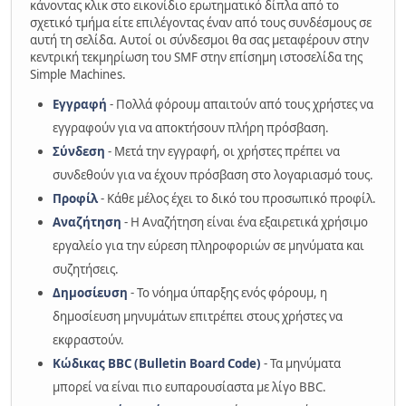
κάνοντας κλικ στο εικονίδιο ερωτηματικό δίπλα από το
σχετικό τμήμα είτε επιλέγοντας έναν από τους συνδέσμους σε
αυτή τη σελίδα. Αυτοί οι σύνδεσμοι θα σας μεταφέρουν στην
κεντρική τεκμηρίωση του SMF στην επίσημη ιστοσελίδα της
Simple Machines.
Εγγραφή
- Πολλά φόρουμ απαιτούν από τους χρήστες να
εγγραφούν για να αποκτήσουν πλήρη πρόσβαση.
Σύνδεση
- Μετά την εγγραφή, οι χρήστες πρέπει να
συνδεθούν για να έχουν πρόσβαση στο λογαριασμό τους.
Προφίλ
- Κάθε μέλος έχει το δικό του προσωπικό προφίλ.
Αναζήτηση
- Η Αναζήτηση είναι ένα εξαιρετικά χρήσιμο
εργαλείο για την εύρεση πληροφοριών σε μηνύματα και
συζητήσεις.
Δημοσίευση
- Το νόημα ύπαρξης ενός φόρουμ, η
δημοσίευση μηνυμάτων επιτρέπει στους χρήστες να
εκφραστούν.
Κώδικας BBC (Bulletin Board Code)
- Τα μηνύματα
μπορεί να είναι πιο ευπαρουσίαστα με λίγο BBC.