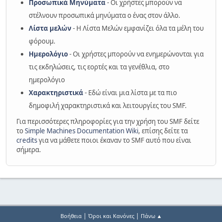
Προσωπικά Μηνύματα
- Οι χρήστες μπορούν να
στέλνουν προσωπικά μηνύματα ο ένας στον άλλο.
Λίστα μελών
- Η Λίστα Μελών εμφανίζει όλα τα μέλη του
φόρουμ.
Ημερολόγιο
- Οι χρήστες μπορούν να ενημερώνονται για
τις εκδηλώσεις, τις εορτές και τα γενέθλια, στο
ημερολόγιο
Χαρακτηριστικά
- Εδώ είναι μια λίστα με τα πιο
δημοφιλή χαρακτηριστικά και λειτουργίες του SMF.
Για περισσότερες πληροφορίες για την χρήση του SMF δείτε
το
Simple Machines Documentation Wiki
, επίσης δείτε τα
credits
για να μάθετε ποιοι έκαναν το SMF αυτό που είναι
σήμερα.
|
|
Βοήθεια
Όροι και Κανόνες
Πάνω ▲