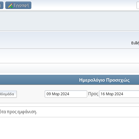
η
Εγγραφή
Ειδή
Ημερολόγιο Προσεχώς
Προς
βδομάδα
ότα προς εμφάνιση.