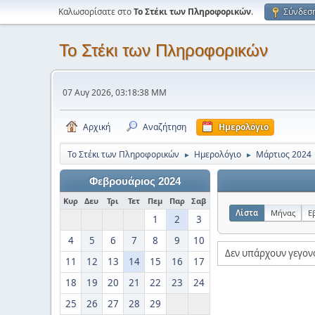
Καλωσορίσατε στο
Το Στέκι των Πληροφορικών
.
Σύνδεσ
Το Στέκι των Πληροφορικών
07 Αυγ 2026, 03:18:38 ΜΜ
Αρχική
Αναζήτηση
Ημερολόγιο
Το Στέκι των Πληροφορικών
Ημερολόγιο
Μάρτιος 2024
►
►
Φεβρουάριος 2024
Κυρ
Δευ
Τρι
Τετ
Πεμ
Παρ
Σαβ
Λίστα
Μήνας
Ε
1
2
3
4
5
6
7
8
9
10
Δεν υπάρχουν γεγον
11
12
13
14
15
16
17
18
19
20
21
22
23
24
25
26
27
28
29