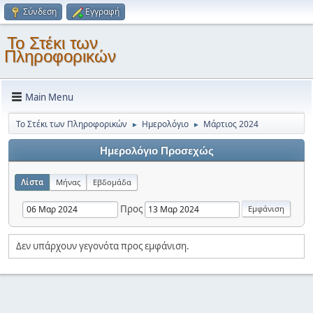
Σύνδεση
Εγγραφή
Το Στέκι των
Πληροφορικών
Main Menu
Το Στέκι των Πληροφορικών
Ημερολόγιο
Μάρτιος 2024
►
►
Ημερολόγιο Προσεχώς
Λίστα
Μήνας
Εβδομάδα
Προς
Δεν υπάρχουν γεγονότα προς εμφάνιση.