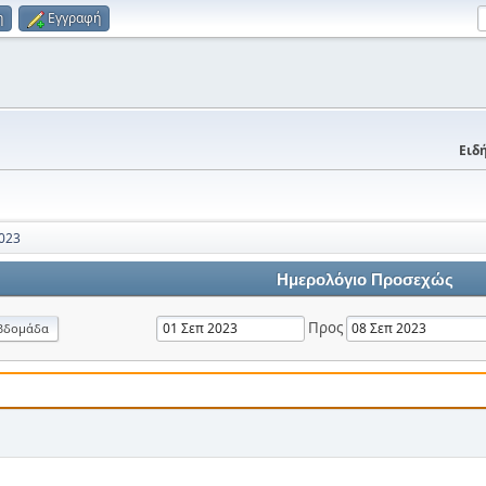
η
Εγγραφή
Ειδή
023
Ημερολόγιο Προσεχώς
Προς
βδομάδα