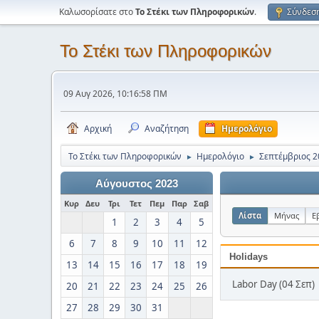
Καλωσορίσατε στο
Το Στέκι των Πληροφορικών
.
Σύνδεσ
Το Στέκι των Πληροφορικών
09 Αυγ 2026, 10:16:58 ΠΜ
Αρχική
Αναζήτηση
Ημερολόγιο
Το Στέκι των Πληροφορικών
Ημερολόγιο
Σεπτέμβριος 2
►
►
Αύγουστος 2023
Κυρ
Δευ
Τρι
Τετ
Πεμ
Παρ
Σαβ
Λίστα
Μήνας
Ε
1
2
3
4
5
6
7
8
9
10
11
12
Holidays
13
14
15
16
17
18
19
Labor Day (04 Σεπ)
20
21
22
23
24
25
26
27
28
29
30
31