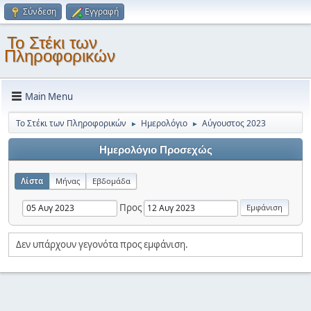
Σύνδεση
Εγγραφή
Το Στέκι των
Πληροφορικών
Main Menu
Το Στέκι των Πληροφορικών
Ημερολόγιο
Αύγουστος 2023
►
►
Ημερολόγιο Προσεχώς
Λίστα
Μήνας
Εβδομάδα
Προς
Δεν υπάρχουν γεγονότα προς εμφάνιση.