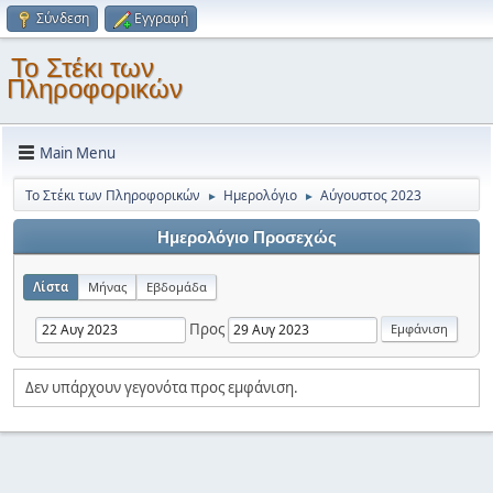
Σύνδεση
Εγγραφή
Το Στέκι των
Πληροφορικών
Main Menu
Το Στέκι των Πληροφορικών
Ημερολόγιο
Αύγουστος 2023
►
►
Ημερολόγιο Προσεχώς
Λίστα
Μήνας
Εβδομάδα
Προς
Δεν υπάρχουν γεγονότα προς εμφάνιση.