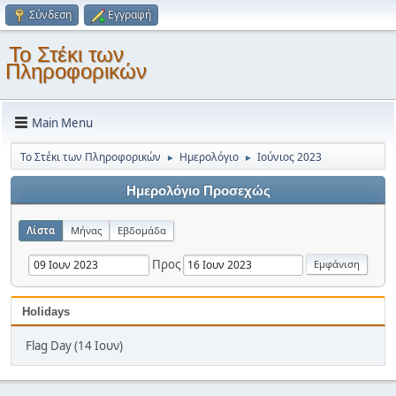
Σύνδεση
Εγγραφή
Το Στέκι των
Πληροφορικών
Main Menu
Το Στέκι των Πληροφορικών
Ημερολόγιο
Ιούνιος 2023
►
►
Ημερολόγιο Προσεχώς
Λίστα
Μήνας
Εβδομάδα
Προς
Holidays
Flag Day (14 Ιουν)