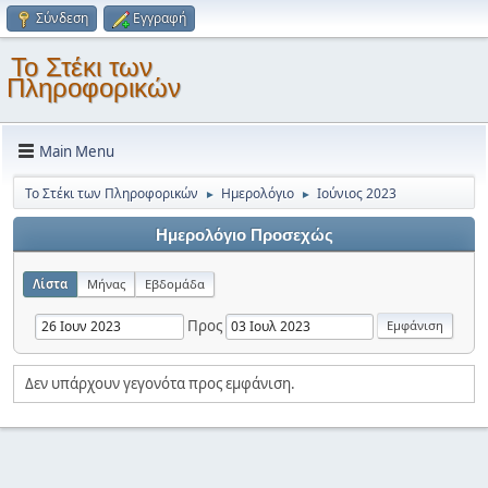
Σύνδεση
Εγγραφή
Το Στέκι των
Πληροφορικών
Main Menu
Το Στέκι των Πληροφορικών
Ημερολόγιο
Ιούνιος 2023
►
►
Ημερολόγιο Προσεχώς
Λίστα
Μήνας
Εβδομάδα
Προς
Δεν υπάρχουν γεγονότα προς εμφάνιση.