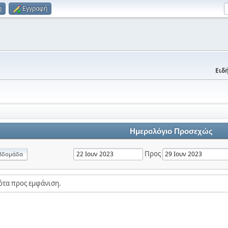
η
Εγγραφή
Ειδή
Ημερολόγιο Προσεχώς
Προς
βδομάδα
ότα προς εμφάνιση.