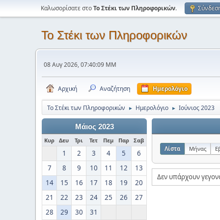
Καλωσορίσατε στο
Το Στέκι των Πληροφορικών
.
Σύνδεσ
Το Στέκι των Πληροφορικών
08 Αυγ 2026, 07:40:09 ΜΜ
Αρχική
Αναζήτηση
Ημερολόγιο
Το Στέκι των Πληροφορικών
Ημερολόγιο
Ιούνιος 2023
►
►
Μάιος 2023
Κυρ
Δευ
Τρι
Τετ
Πεμ
Παρ
Σαβ
Λίστα
Μήνας
Ε
1
2
3
4
5
6
7
8
9
10
11
12
13
Δεν υπάρχουν γεγον
14
15
16
17
18
19
20
21
22
23
24
25
26
27
28
29
30
31