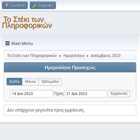
Σύνδεση
Εγγραφή
Το Στέκι των
Πληροφορικών
Main Menu
Το Στέκι των Πληροφορικών
Ημερολόγιο
Δεκέμβριος 2023
►
►
Ημερολόγιο Προσεχώς
Λίστα
Μήνας
Εβδομάδα
Προς
Δεν υπάρχουν γεγονότα προς εμφάνιση.