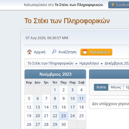
Καλωσορίσατε στο
Το Στέκι των Πληροφορικών
.
Σύνδεσ
Το Στέκι των Πληροφορικών
07 Αυγ 2026, 06:30:57 ΜΜ
Αρχική
Αναζήτηση
Ημερολόγιο
Το Στέκι των Πληροφορικών
Ημερολόγιο
Δεκέμβριος 20
►
►
Νοέμβριος 2023
Κυρ
Δευ
Τρι
Τετ
Πεμ
Παρ
Σαβ
Λίστα
Μήνας
Ε
1
2
3
4
5
6
7
8
9
10
11
Δεν υπάρχουν γεγον
12
13
14
15
16
17
18
19
20
21
22
23
24
25
26
27
28
29
30