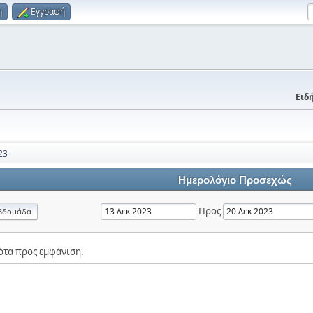
η
Εγγραφή
Ειδή
23
Ημερολόγιο Προσεχώς
Προς
βδομάδα
ότα προς εμφάνιση.