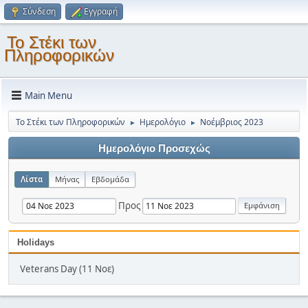
Σύνδεση
Εγγραφή
Το Στέκι των
Πληροφορικών
Main Menu
Το Στέκι των Πληροφορικών
Ημερολόγιο
Νοέμβριος 2023
►
►
Ημερολόγιο Προσεχώς
Λίστα
Μήνας
Εβδομάδα
Προς
Holidays
Veterans Day (11 Νοε)