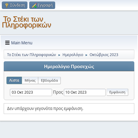
Σύνδεση
Εγγραφή
Το Στέκι των
Πληροφορικών
Main Menu
Το Στέκι των Πληροφορικών
Ημερολόγιο
Οκτώβριος 2023
►
►
Ημερολόγιο Προσεχώς
Λίστα
Μήνας
Εβδομάδα
Προς
Δεν υπάρχουν γεγονότα προς εμφάνιση.