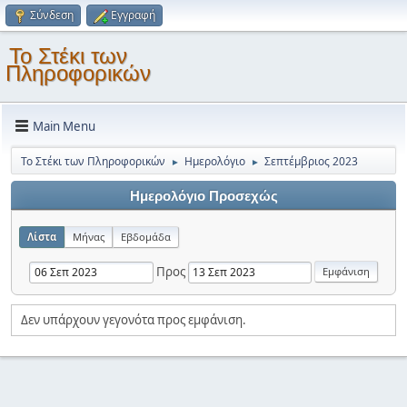
Σύνδεση
Εγγραφή
Το Στέκι των
Πληροφορικών
Main Menu
Το Στέκι των Πληροφορικών
Ημερολόγιο
Σεπτέμβριος 2023
►
►
Ημερολόγιο Προσεχώς
Λίστα
Μήνας
Εβδομάδα
Προς
Δεν υπάρχουν γεγονότα προς εμφάνιση.