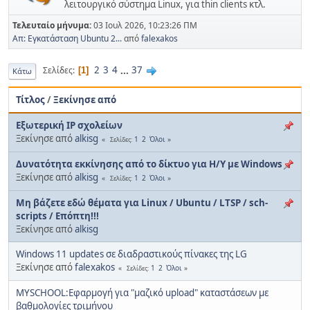
λειτουργικό σύστημα Linux, για thin clients κτλ.
Τελευταίο μήνυμα:
03 Ιουλ 2026, 10:23:26 ΠΜ
Απ: Εγκατάσταση Ubuntu 2...
από
falexakos
2
3
4
...
37
Σελίδες
1
Κάτω
Τίτλος
/
Ξεκίνησε από
Εξωτερική IP σχολείων
Ξεκίνησε από
alkisg
1
2
Όλοι
Σελίδες
Δυνατότητα εκκίνησης από το δίκτυο για Η/Υ με Windows
Ξεκίνησε από
alkisg
1
2
Όλοι
Σελίδες
Μη βάζετε εδώ θέματα για Linux / Ubuntu / LTSP / sch-
scripts / Επόπτη!!!
Ξεκίνησε από
alkisg
Windows 11 updates σε διαδραστικούς πίνακες της LG
Ξεκίνησε από
falexakos
1
2
Όλοι
Σελίδες
MYSCHOOL:Εφαρμογή για "μαζικό upload" καταστάσεων με
βαθμολογίες τριμήνου