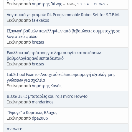
Ξεκίνησε από
Δημήτρης Γκίνης
1
2
3
4
...
19
Όλοι
Σελίδες
Λογισμικό χειρισμού: R4 Programmable Robot Set for S.T.E.M.
Ξεκίνησε από
falexakos
Εξαγωγή βαθμών πανελληνίων από βεβαιώσεις συμμετοχής σε
λογιστικό φύλλο
Ξεκίνησε από
brezas
Εναλλακτική πρόταση για δημιουργία καταστάσεων
βαθμολογίας ανά εκπαιδευτικό
Ξεκίνησε από
brezas
LabSchool Exams - Ανοιχτού κώδικα εφαρμογή αξιολόγησης
γνώσεων για σχολεία
Ξεκίνησε από
Δημήτρης Κανάς
BIOS/UEFI: μπαταρίες και irq's micro How-To
Ξεκίνησε από
mandarinos
"'Εφυγε" ο Κυριάκος Βλάχος
Ξεκίνησε από
dpa2006
malware