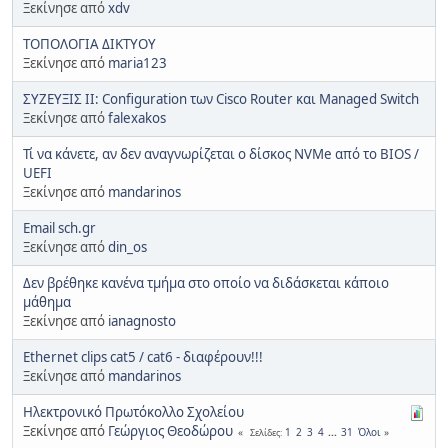
Ξεκίνησε από
xdv
ΤΟΠΟΛΟΓΙΑ ΔΙΚΤΥΟΥ
Ξεκίνησε από
maria123
ΣΥΖΕΥΞΙΣ ΙΙ: Configuration των Cisco Router και Managed Switch
Ξεκίνησε από
falexakos
Τί να κάνετε, αν δεν αναγνωρίζεται ο δίσκος NVMe από το BIOS /
UEFI
Ξεκίνησε από
mandarinos
Email sch.gr
Ξεκίνησε από
din_os
Δεν βρέθηκε κανένα τμήμα στο οποίο να διδάσκεται κάποιο
μάθημα
Ξεκίνησε από
ianagnosto
Ethernet clips cat5 / cat6 - διαφέρουν!!!
Ξεκίνησε από
mandarinos
Ηλεκτρονικό Πρωτόκολλο Σχολείου
Ξεκίνησε από
Γεώργιος Θεοδώρου
1
2
3
4
...
31
Όλοι
Σελίδες