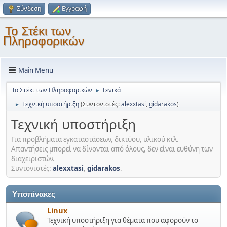
Σύνδεση
Εγγραφή
Το Στέκι των
Πληροφορικών
Main Menu
Το Στέκι των Πληροφορικών
Γενικά
►
Τεχνική υποστήριξη
(Συντονιστές:
alexxtasi
,
gidarakos
)
►
Τεχνική υποστήριξη
Για προβλήματα εγκαταστάσεων, δικτύου, υλικού κτλ.
Απαντήσεις μπορεί να δίνονται από όλους, δεν είναι ευθύνη των
διαχειριστών.
Συντονιστές:
alexxtasi
,
gidarakos
.
Υποπίνακες
Linux
Τεχνική υποστήριξη για θέματα που αφορούν το