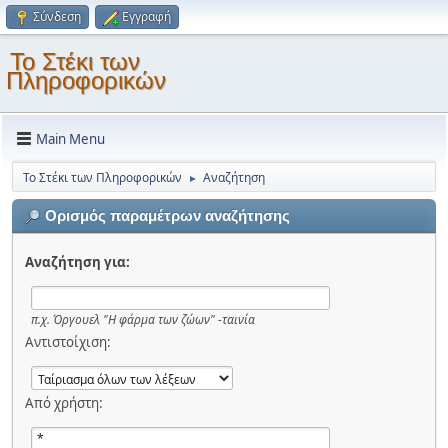
Σύνδεση
Εγγραφή
Το Στέκι των
Πληροφορικών
Main Menu
Το Στέκι των Πληροφορικών
Αναζήτηση
►
Ορισμός παραμέτρων αναζήτησης
Αναζήτηση για:
π.χ.
Όργουελ "Η φάρμα των ζώων" -ταινία
Αντιστοίχιση:
Από χρήστη: