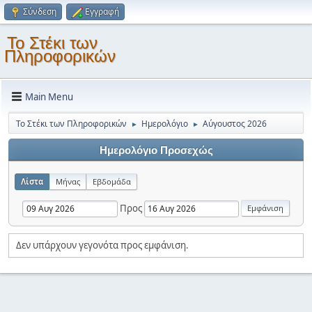
Σύνδεση
Εγγραφή
Το Στέκι των
Πληροφορικών
Main Menu
Το Στέκι των Πληροφορικών
Ημερολόγιο
Αύγουστος 2026
►
►
Ημερολόγιο Προσεχώς
Λίστα
Μήνας
Εβδομάδα
Προς
Δεν υπάρχουν γεγονότα προς εμφάνιση.