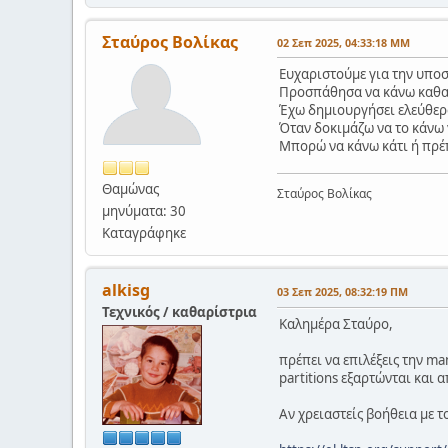
Σταύρος Βολίκας
02 Σεπ 2025, 04:33:18 ΜΜ
Ευχαριστούμε για την υποσ
Προσπάθησα να κάνω καθαρή
Έχω δημιουργήσει ελεύθερο
Όταν δοκιμάζω να το κάνω 
Μπορώ να κάνω κάτι ή πρέπ
Θαμώνας
Σταύρος Βολίκας
μηνύματα: 30
Καταγράφηκε
alkisg
03 Σεπ 2025, 08:32:19 ΠΜ
Τεχνικός / καθαρίστρια
Καλημέρα Σταύρο,
πρέπει να επιλέξεις την ma
partitions εξαρτώνται και 
Αν χρειαστείς βοήθεια με 