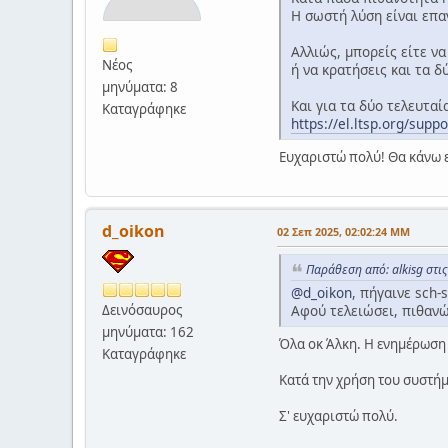
Η σωστή λύση είναι επα
Αλλιώς, μπορείς είτε ν
Νέος
ή να κρατήσεις και τα δ
μηνύματα: 8
Και για τα δύο τελευταί
Καταγράφηκε
https://el.ltsp.org/suppo
Ευχαριστώ πολύ! Θα κάνω ε
d_oikon
02 Σεπ 2025, 02:02:24 ΜΜ
Παράθεση από: alkisg στι
@d_oikon
, πήγαινε sch-
Αφού τελειώσει, πιθανώ
Δεινόσαυρος
μηνύματα: 162
Όλα οκ Άλκη. Η ενημέρωση 
Καταγράφηκε
Κατά την χρήση του συστήμ
Σ' ευχαριστώ πολύ.