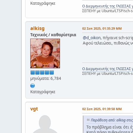
Καταγράφηκε
Ο Διερμηνευτής της ΓΛΩΣΣΑΣ 
ΣΕΠΕΗΥ με Ubuntu/LTSP/sch-s
alkisg
02 Σεπ 2025, 01:35:29 ΜΜ
Τεχνικός / καθαρίστρια
@d_oikon
, πήγαινε sch-scr
Αφού τελειώσει, πιθανώς ν
Ο Διερμηνευτής της ΓΛΩΣΣΑΣ 
ΣΕΠΕΗΥ με Ubuntu/LTSP/sch-s
μηνύματα: 6,784
Καταγράφηκε
vgt
02 Σεπ 2025, 01:39:58 ΜΜ
Παράθεση από: alkisg στι
Το πρόβλημα είναι ότι 
Κατά πάσα πιθανότητα ή