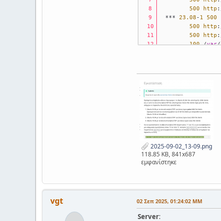
500
http
:
 *** 
23.08
-
1
500
500
http
:
500
http
:
100
 /
var
/
teacher
@srv
-7dim-
Traceback
 (most r
File
"/usr/bin/
from
 epoptes.
File
"/usr/lib/
from
 distutil
ModuleNotFoundErr
2025-09-02_13-09.png
118.85 KB, 841x687
εμφανίστηκε
vgt
02 Σεπ 2025, 01:24:02 ΜΜ
Server
: