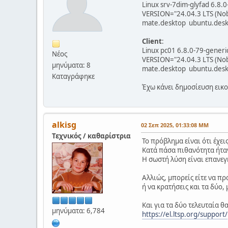
Linux srv-7dim-glyfad 6.
VERSION="24.04.3 LTS (No
mate.desktop ubuntu.desk
Client
:
Linux pc01 6.8.0-79-gene
Νέος
VERSION="24.04.3 LTS (No
μηνύματα: 8
mate.desktop ubuntu.desk
Καταγράφηκε
Έχω κάνει δημοσίευση εικ
alkisg
02 Σεπ 2025, 01:33:08 ΜΜ
Τεχνικός / καθαρίστρια
Το πρόβλημα είναι ότι έχε
Κατά πάσα πιθανότητα ήταν
Η σωστή λύση είναι επανε
Αλλιώς, μπορείς είτε να π
ή να κρατήσεις και τα δύο,
Και για τα δύο τελευταία θ
μηνύματα: 6,784
https://el.ltsp.org/support/