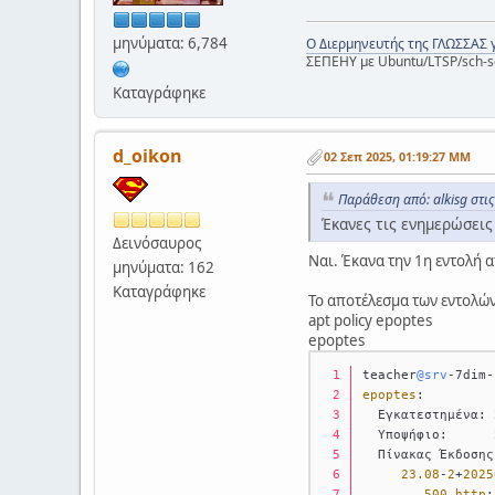
μηνύματα: 6,784
Ο Διερμηνευτής της ΓΛΩΣΣΑΣ 
ΣΕΠΕΗΥ με Ubuntu/LTSP/sch-s
Καταγράφηκε
d_oikon
02 Σεπ 2025, 01:19:27 ΜΜ
Παράθεση από: alkisg στι
Έκανες τις ενημερώσεις 
Δεινόσαυρος
Ναι. Έκανα την 1η εντολή 
μηνύματα: 162
Καταγράφηκε
Το αποτέλεσμα των εντολών
apt policy epoptes
epoptes
teacher
@srv
-7dim-
epoptes
:
  Εγκατεστημένα: 
  Υποψήφιο:      
  Πίνακας Έκδοσης
23.08
-
2
+
2025
500
http
: