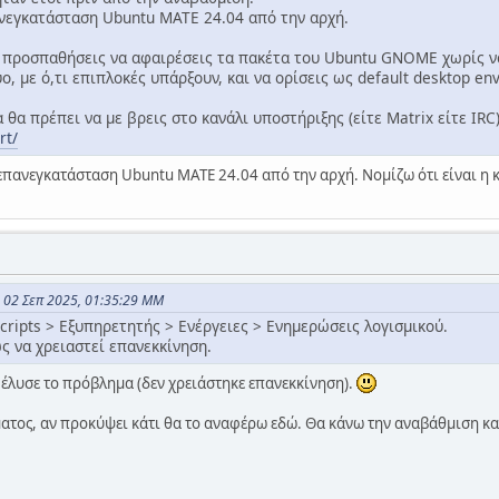
νεγκατάσταση Ubuntu MATE 24.04 από την αρχή.
α προσπαθήσεις να αφαιρέσεις τα πακέτα του Ubuntu GNOME χωρίς 
ύο, με ό,τι επιπλοκές υπάρξουν, και να ορίσεις ως default desktop en
α θα πρέπει να με βρεις στο κανάλι υποστήριξης (είτε Matrix είτε IR
rt/
πανεγκατάσταση Ubuntu MATE 24.04 από την αρχή. Νομίζω ότι είναι η 
ς 02 Σεπ 2025, 01:35:29 ΜΜ
scripts > Εξυπηρετητής > Ενέργειες > Ενημερώσεις λογισμικού.
ς να χρειαστεί επανεκκίνηση.
έλυσε το πρόβλημα (δεν χρειάστηκε επανεκκίνηση).
ατος, αν προκύψει κάτι θα το αναφέρω εδώ. Θα κάνω την αναβάθμιση κα