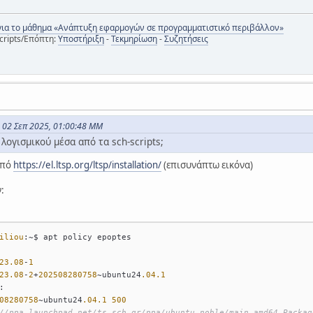
για το μάθημα «Ανάπτυξη εφαρμογών σε προγραμματιστικό περιβάλλον»
cripts/Επόπτη:
Υποστήριξη
-
Τεκμηρίωση
-
Συζητήσεις
ς 02 Σεπ 2025, 01:00:48 ΜΜ
λογισμικού μέσα από τα sch-scripts;
από
https://el.ltsp.org/ltsp/installation/
(επισυνάπτω εικόνα)
:
iliou
:~$ apt policy epoptes
23.08
-
1
23.08
-
2
+
202508280758
~ubuntu24
.04
.1
:
08280758
~ubuntu24
.04
.1
500
//ppa.launchpad.net/ts.sch.gr/ppa/ubuntu noble/main amd64 Packag