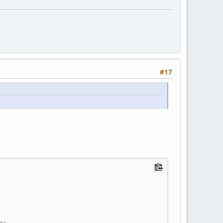
#17
es