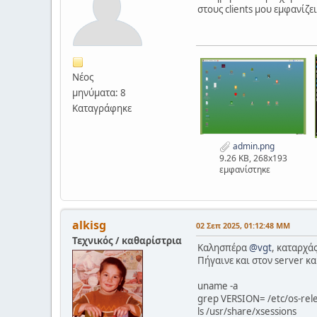
στους clients μου εμφανίζ
Νέος
μηνύματα: 8
Καταγράφηκε
admin.png
9.26 KB, 268x193
εμφανίστηκε
alkisg
02 Σεπ 2025, 01:12:48 ΜΜ
Τεχνικός / καθαρίστρια
Καλησπέρα
@vgt
, καταρχά
Πήγαινε και στον server κα
uname -a
grep VERSION= /etc/os-rel
ls /usr/share/xsessions