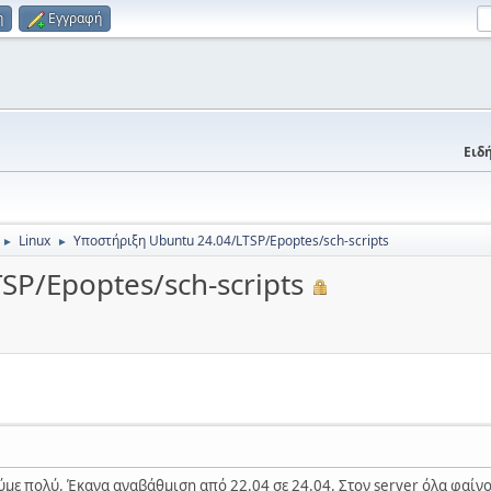
η
Εγγραφή
Ειδή
Linux
Υποστήριξη Ubuntu 24.04/LTSP/Epoptes/sch-scripts
►
►
SP/Epoptes/sch-scripts
με πολύ. Έκανα αναβάθμιση από 22.04 σε 24.04. Στον server όλα φαίν