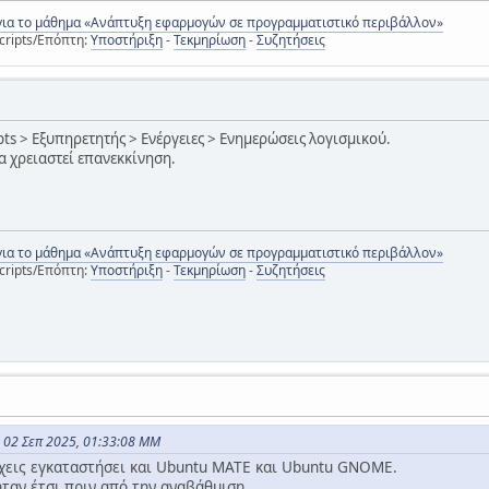
για το μάθημα «Ανάπτυξη εφαρμογών σε προγραμματιστικό περιβάλλον»
cripts/Επόπτη:
Υποστήριξη
-
Τεκμηρίωση
-
Συζητήσεις
ipts > Εξυπηρετητής > Ενέργειες > Ενημερώσεις λογισμικού.
α χρειαστεί επανεκκίνηση.
για το μάθημα «Ανάπτυξη εφαρμογών σε προγραμματιστικό περιβάλλον»
cripts/Επόπτη:
Υποστήριξη
-
Τεκμηρίωση
-
Συζητήσεις
ς 02 Σεπ 2025, 01:33:08 ΜΜ
έχεις εγκαταστήσει και Ubuntu MATE και Ubuntu GNOME.
ταν έτσι πριν από την αναβάθμιση.