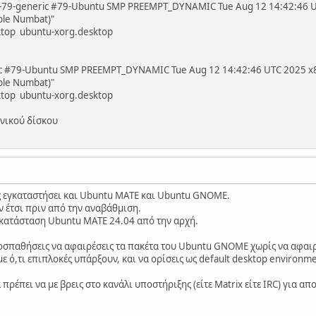
8.0-79-generic #79-Ubuntu SMP PREEMPT_DYNAMIC Tue Aug 12 14:42:46 
ble Numbat)"
top ubuntu-xorg.desktop
ric #79-Ubuntu SMP PREEMPT_DYNAMIC Tue Aug 12 14:42:46 UTC 2025 x
ble Numbat)"
top ubuntu-xorg.desktop
ονικού δίσκου
ις εγκαταστήσει και Ubuntu MATE και Ubuntu GNOME.
 έτσι πριν από την αναβάθμιση.
γκατάσταση Ubuntu MATE 24.04 από την αρχή.
ροσπαθήσεις να αφαιρέσεις τα πακέτα του Ubuntu GNOME χωρίς να αφαι
 με ό,τι επιπλοκές υπάρξουν, και να ορίσεις ως default desktop environme
α πρέπει να με βρεις στο κανάλι υποστήριξης (είτε Matrix είτε IRC) για 