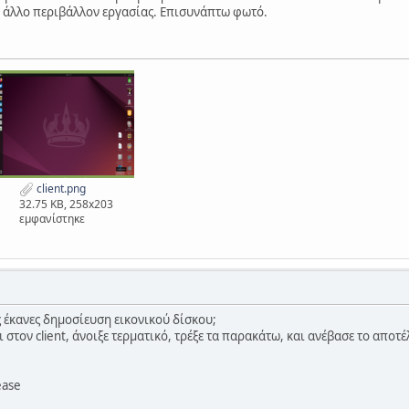
ει άλλο περιβάλλον εργασίας. Επισυνάπτω φωτό.
client.png
32.75 KB, 258x203
εμφανίστηκε
ς έκανες δημοσίευση εικονικού δίσκου;
ι στον client, άνοιξε τερματικό, τρέξε τα παρακάτω, και ανέβασε το αποτ
ease