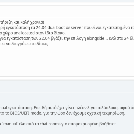
τήριξη και καλή χρονιά!
 εγκατάσταση τα 24.04 dual boot σε server που είναι εγκατεστημένα τ
 χώρο anallocated στον ίδιο δίσκο.
για εγκατάσταση των 22.04 βγάζει την επιλογή alongside... ενώ στα 24 
ει να διαγράψω το δίσκο;
nual εγκατάσταση. Επειδή αυτό έχει γίνει πλέον λίγο πολύπλοκο, αφού όπω
από το BIOS/UEFI mode, για την ώρα δεν έχουμε σχετική τεκμηρίωση.
το "manual" έλα από τα chat rooms για απομακρυσμένη βοήθεια: