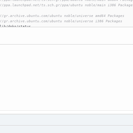
//ppa.launchpad.net/ts.sch.gr/ppa/ubuntu noble/main i386 Package
//gr.archive.ubuntu.com/ubuntu noble/universe amd64 Packages
//gr.archive.ubuntu.com/ubuntu noble/universe i386 Packages
lib/dpkg/status
iliou
:~$ epoptes
ecent call last):
epoptes"
, line 
20
, 
in
 <
module
>
ui
import
 gui
python3/dist-packages/epoptes/ui/gui.py"
, line 
8
, 
in
 <
module
>
s.
version
import
LooseVersion
or
: 
No
module
 named 
'distutils'