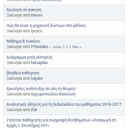
Ερώτηση σε ασκηση
Ξεκίνησε από
theoni
πώς θα είναι η μηχανική δικτύων στο μέλλον;
Ξεκίνησε από ipcisco
Μάθημα Β Λυκείου
Ξεκίνησε από
P.Tsiotakis
1
2
3
Όλοι
Σελίδες
Διάγραμμα ροής (Απορία)
Ξεκίνησε από
katsaplias
βοηθεια καθηγητη
Ξεκίνησε από
hayate
Ερωτήσεις ανάπτυξης σε ολη τη θεωρία
Ξεκίνησε από
Αργυροπούλου Βασιλική
Αναλυτικές οδηγίες για τη διδασκαλία του μαθήματος 2016-2017
Ξεκίνησε από
tfat
Ζητείται Καθηγητής για συγγραφή Βοηθημάτων «Εισαγωγή στ.
Αρχές τ. Επιστήμης Η/Υ»