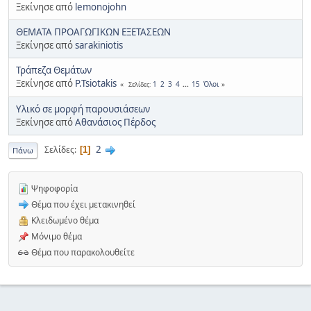
Ξεκίνησε από
lemonojohn
ΘΕΜΑΤΑ ΠΡΟΑΓΩΓΙΚΩΝ ΕΞΕΤΑΣΕΩΝ
Ξεκίνησε από
sarakiniotis
Τράπεζα Θεμάτων
Ξεκίνησε από
P.Tsiotakis
1
2
3
4
...
15
Όλοι
Σελίδες
Υλικό σε μορφή παρουσιάσεων
Ξεκίνησε από
Αθανάσιος Πέρδος
2
Σελίδες
1
Πάνω
Ψηφοφορία
Θέμα που έχει μετακινηθεί
Κλειδωμένο θέμα
Μόνιμο θέμα
Θέμα που παρακολουθείτε