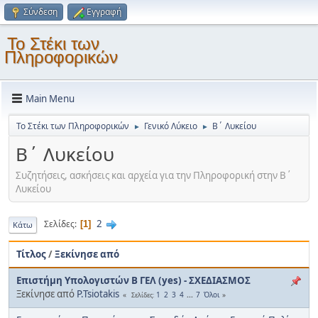
Σύνδεση
Εγγραφή
Το Στέκι των
Πληροφορικών
Main Menu
Το Στέκι των Πληροφορικών
Γενικό Λύκειο
Β΄ Λυκείου
►
►
Β΄ Λυκείου
Συζητήσεις, ασκήσεις και αρχεία για την Πληροφορική στην Β΄
Λυκείου
2
Σελίδες
1
Κάτω
Τίτλος
/
Ξεκίνησε από
Επιστήμη Υπολογιστών Β ΓΕΛ (yes) - ΣΧΕΔΙΑΣΜΟΣ
Ξεκίνησε από
P.Tsiotakis
1
2
3
4
...
7
Όλοι
Σελίδες