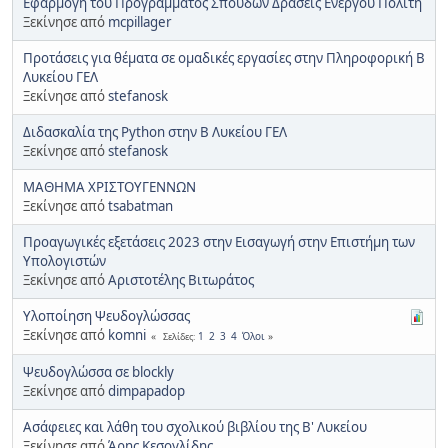
Εφαρμογή του Προγράμματος Σπουδών Δράσεις Ενεργού Πολίτη
Ξεκίνησε από
mcpillager
Προτάσεις για θέματα σε ομαδικές εργασίες στην Πληροφορική Β
Λυκείου ΓΕΛ
Ξεκίνησε από
stefanosk
Διδασκαλία της Python στην Β Λυκείου ΓΕΛ
Ξεκίνησε από
stefanosk
ΜΑΘΗΜΑ ΧΡΙΣΤΟΥΓΕΝΝΩΝ
Ξεκίνησε από
tsabatman
Προαγωγικές εξετάσεις 2023 στην Εισαγωγή στην Επιστήμη των
Υπολογιστών
Ξεκίνησε από
Αριστοτέλης Βιτωράτος
Υλοποίηση Ψευδογλώσσας
Ξεκίνησε από
komni
1
2
3
4
Όλοι
Σελίδες
Ψευδογλώσσα σε blockly
Ξεκίνησε από
dimpapadop
Ασάφειες και λάθη του σχολικού βιβλίου της Β' Λυκείου
Ξεκίνησε από
Άρης Κεσογλίδης