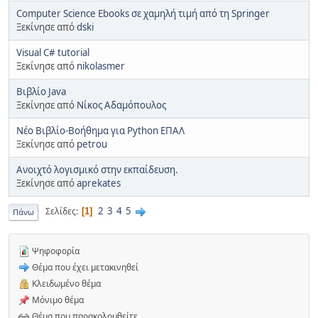
Computer Science Ebooks σε χαμηλή τιμή από τη Springer
Ξεκίνησε από
dski
Visual C# tutorial
Ξεκίνησε από
nikolasmer
Βιβλίο Java
Ξεκίνησε από
Νίκος Αδαμόπουλος
Νέο Βιβλίο-Βοήθημα για Python ΕΠΑΛ
Ξεκίνησε από
petrou
Ανοιχτό λογισμικό στην εκπαίδευση.
Ξεκίνησε από
aprekates
2
3
4
5
Σελίδες
1
Πάνω
Ψηφοφορία
Θέμα που έχει μετακινηθεί
Κλειδωμένο θέμα
Μόνιμο θέμα
Θέμα που παρακολουθείτε