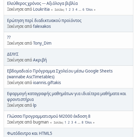
Ελεύθερος χρόνος --- Αξιόλογα βιβλία
Ξεκίνησε από
Loukritia
1
2
3
4
...
6
Όλοι
Σελίδες
Ερώτηση περί διαδικτυακού προϊόντος
Ξεκίνησε από
falexakos
??
Ξεκίνησε από
Tony_Dim
ΔΕΛΥΣ
Ξεκίνησε από
Ακριβή
Εβδομαδιαίο Πρόγραμμα Σχολείου μέσω Google Sheets
(wannabe AscTimetables)
Ξεκίνησε από
ioannis.giftakis
Εφαρμογή καταγραφής μαθημάτων για ιδιαίτερα μαθήματα και
φροντιστήρια
Ξεκίνησε από
lp
Γλώσσα Προγραμματισμού Μ2000 έκδοση 8
Ξεκίνησε από bugman
1
2
3
4
...
8
Όλοι
Σελίδες
Φωτόδεντρο και HTML5