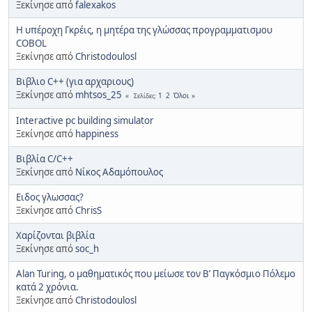
Ξεκίνησε από
falexakos
Η υπέροχη Γκρέις, η μητέρα της γλώσσας προγραμματισμου
COBOL
Ξεκίνησε από
Christodoulosl
Βιβλιο C++ (για αρχαριους)
Ξεκίνησε από
mhtsos_25
1
2
Όλοι
Σελίδες
Interactive pc building simulator
Ξεκίνησε από
happiness
Βιβλία C/C++
Ξεκίνησε από
Νίκος Αδαμόπουλος
Ειδος γλωσσας?
Ξεκίνησε από
ChrisS
Χαρίζονται βιβλία
Ξεκίνησε από
soc_h
Alan Turing, ο μαθηματικός που μείωσε τον Β’ Παγκόσμιο Πόλεμο
κατά 2 χρόνια.
Ξεκίνησε από
Christodoulosl