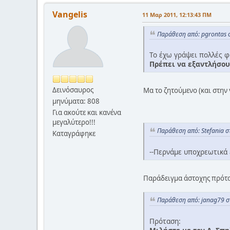
Vangelis
11 Μαρ 2011, 12:13:43 ΠΜ
Παράθεση από: pgrontas 
Το έχω γράψει πολλές 
Πρέπει να εξαντλήσουμ
Δεινόσαυρος
Μα το ζητούμενο (και στην 
μηνύματα: 808
Για ακούτε και κανένα
μεγαλύτερο!!!
Παράθεση από: Stefania σ
Καταγράφηκε
--Περνάμε υποχρεωτικά 
Παράδειγμα άστοχης πρότασ
Παράθεση από: janag79 σ
Πρόταση: