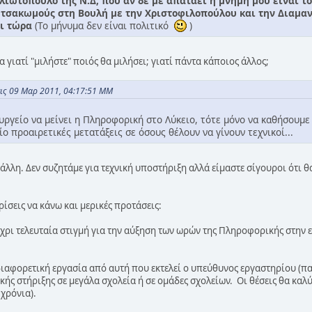
λιωτόπουλο της Ν.Δ, που αν δε με απατάει η μνήμη μου είναι το
 τσακωμούς στη Βουλή με την Χριστοφιλοπούλου και την Διαμαν
αι τώρα
(Το μήνυμα δεν είναι πολιτικό
)
γιατί "μιλήστε" ποιός θα μιλήσει; γιατί πάντα κάποιος άλλος;
τις 09 Μαρ 2011, 04:17:51 ΜΜ
υργείο να μείνει η Πληροφορική στο Λύκειο, τότε μόνο να καθήσουμε
ίο προαιρετικές μετατάξεις σε όσους θέλουν να γίνουν τεχνικοί...
 άλλη. Δεν συζητάμε για τεχνική υποστήριξη αλλά είμαστε σίγουροι ότι
ρίσεις να κάνω και μερικές προτάσεις:
έχρι τελευταία στιγμή για την αύξηση των ωρών της Πληροφορικής στην ε
 διαφορετική εργασία από αυτή που εκτελεί ο υπεύθυνος εργαστηρίου (πα
κής στήριξης σε μεγάλα σχολεία ή σε ομάδες σχολείων. Οι θέσεις θα κα
 χρόνια).