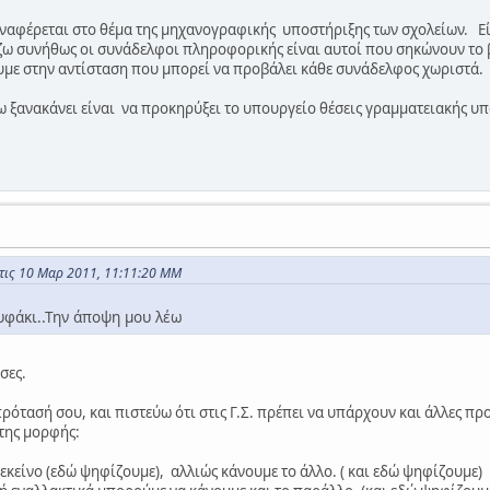
ναφέρεται στο θέμα της μηχανογραφικής υποστήριξης των σχολείων. Είν
ζω συνήθως οι συνάδελφοι πληροφορικής είναι αυτοί που σηκώνουν το β
υμε στην αντίσταση που μπορεί να προβάλει κάθε συνάδελφος χωριστά.
 ξανακάνει είναι να προκηρύξει το υπουργείο θέσεις γραμματειακής υπ
τις 10 Μαρ 2011, 11:11:20 ΜΜ
υφάκι..Την άποψη μου λέω
σες.
ότασή σου, και πιστεύω ότι στις Γ.Σ. πρέπει να υπάρχουν και άλλες πρ
 της μορφής:
 εκείνο (εδώ ψηφίζουμε), αλλιώς κάνουμε το άλλο. ( και εδώ ψηφίζουμε)