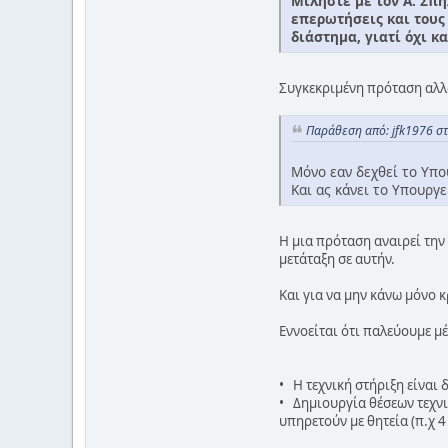
Μιλήστε με τον Α. Σπη
επερωτήσεις και τους
διάστημα, γιατί όχι κ
Συγκεκριμένη πρόταση αλλα 
Παράθεση από: jfk1976 σ
Μόνο εαν δεχθεί το Υπο
Και ας κάνει το Υπουργε
Η μια πρόταση αναιρεί την
μετάταξη σε αυτήν.
Και για να μην κάνω μόνο κ
Εννοείται ότι παλεύουμε μ
• Η τεχνική στήριξη είναι
• Δημιουργία θέσεων τεχνι
υπηρετούν με θητεία (π.χ 4