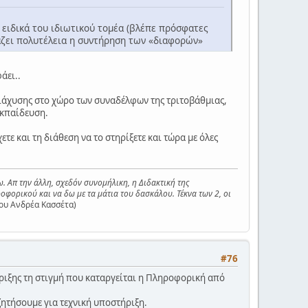
, ειδικά του ιδιωτικού τομέα (βλέπε πρόσφατες
τάζει πολυτέλεια η συντήρηση των «διαφορών»
άει..
διάχυσης στο χώρο των συναδέλφων της τριτοβάθμιας,
εκπαίδευση.
τε και τη διάθεση να το στηρίξετε και τώρα με όλες
ω. Απ την άλλη, σχεδόν συνομήλικη, η Διδακτική της
οφορικού και να δω με τα μάτια του δασκάλου. Τέκνα των 2, οι
ου Ανδρέα Κασσέτα)
#76
ήριξης τη στιγμή που καταργείται η Πληροφορική από
ζητήσουμε για τεχνική υποστήριξη.