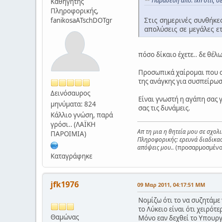
Παράθεση από: ixn στις 
Καθηγητής
Πληροφορικής,
Στις σημερινές συνθήκε
fanikosaATschDOTgr
απολύσεις σε μεγάλες ε
πόσο δίκαιο έχετε.. δε θέλ
Προσωπικά χαίρομαι που σα
της ανάγκης για συσπείρωσ
Δεινόσαυρος
Είναι γνωστή η αγάπη σας γ
μηνύματα: 824
σας τις δυνάμεις.
Κάλλιο γνώση, παρά
γρόσι.. (ΛΑΪΚΗ
Απ τη μια η θητεία μου σε σχολ
ΠΑΡΟΙΜΙΑ)
Πληροφορικής: ερευνά διαδικασί
απόψεις μου..
(προσαρμοσμένο 
Καταγράφηκε
jfk1976
09 Μαρ 2011, 04:17:51 ΜΜ
Νομίζω ότι το να συζητάμε
το Λύκειο είναι ότι χειρότ
Θαμώνας
Μόνο εαν δεχθεί το Υπουργ