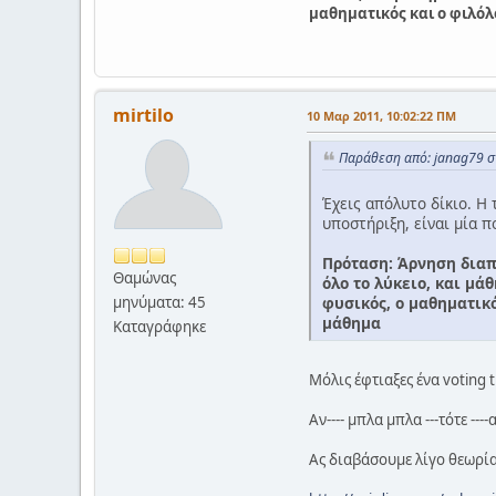
μαθηματικός και ο φιλόλ
mirtilo
10 Μαρ 2011, 10:02:22 ΠΜ
Παράθεση από: janag79 σ
Έχεις απόλυτο δίκιο. Η 
υποστήριξη, είναι μία π
Πρόταση: Άρνηση διαπ
Θαμώνας
όλο το λύκειο, και μά
φυσικός, ο μαθηματικό
μηνύματα: 45
μάθημα
Καταγράφηκε
Μόλις έφτιαξες ένα voting t
Aν---- μπλα μπλα ---τότε ---
Ας διαβάσουμε λίγο θεωρία