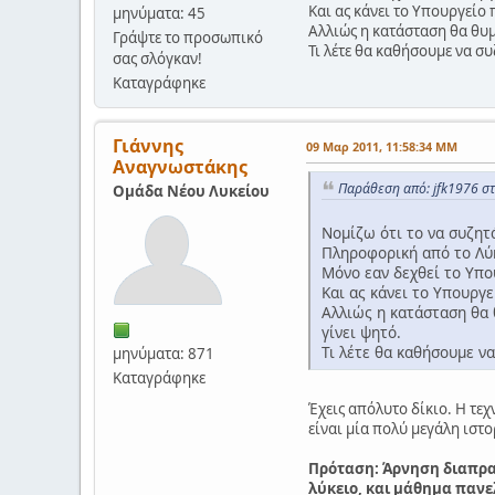
Και ας κάνει το Υπουργείο 
μηνύματα: 45
Αλλιώς η κατάσταση θα θυμί
Γράψτε το προσωπικό
Τι λέτε θα καθήσουμε να σ
σας σλόγκαν!
Καταγράφηκε
Γιάννης
09 Μαρ 2011, 11:58:34 ΜΜ
Αναγνωστάκης
Παράθεση από: jfk1976 σ
Ομάδα Νέου Λυκείου
Νομίζω ότι το να συζητ
Πληροφορική από το Λύκ
Μόνο εαν δεχθεί το Υπο
Και ας κάνει το Υπουργε
Αλλιώς η κατάσταση θα 
γίνει ψητό.
Τι λέτε θα καθήσουμε ν
μηνύματα: 871
Καταγράφηκε
Έχεις απόλυτο δίκιο. Η τεχ
είναι μία πολύ μεγάλη ιστο
Πρόταση: Άρνηση διαπραγ
λύκειο, και μάθημα πανελ