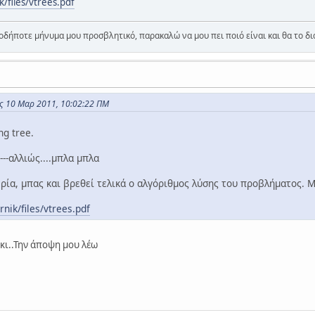
k/files/vtrees.pdf
οδήποτε μήνυμα μου προσβλητικό, παρακαλώ να μου πει ποιό είναι και θα το δ
ις 10 Μαρ 2011, 10:02:22 ΠΜ
ng tree.
----αλλιώς....μπλα μπλα
ρία, μπας και βρεθεί τελικά ο αλγόριθμος λύσης του προβλήματος. Μ
rnik/files/vtrees.pdf
κι..Την άποψη μου λέω