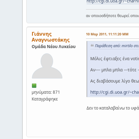
http://cgi.di.uoa.gr/~charni
αν οποιοσδήποτε θεωρεί οποι
Γιάννης
10 Μαρ 2011, 11:11:20 ΜΜ
Αναγνωστάκης
Παράθεση από: mirtilo στ
Ομάδα Νέου Λυκείου
Μόλις έφτιαξες ένα voti
Aν---- μπλα μπλα ---τότε 
Ας διαβάσουμε λίγο θεω
http://cgi.di.uoa.gr/~cha
μηνύματα: 871
Καταγράφηκε
Δεν το καταλαβαίνω το υφά