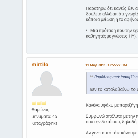
Παρατηρώ ότι κανείς δεν α
δουλεία αλλά απ ότι γνωρί
κάποια μείωση ή το αφήνο
• Μια πρόταση που την έχω
καθηγητές με γνώσεις ΗΥ).
mirtilo
11 Μαρ 2011, 12:55:27 ΠΜ
Παράθεση από: janag79 σ
Δεν το καταλαβαίνω το 
Κανένα υφάκι, με παρεξήγη
Θαμώνας
Συμφωνώ απόλυτα με την πρ
μηνύματα: 45
σαν την δικιά σου, δηλαδή
Καταγράφηκε
Αν γινει αυτό τότε κάνουμε