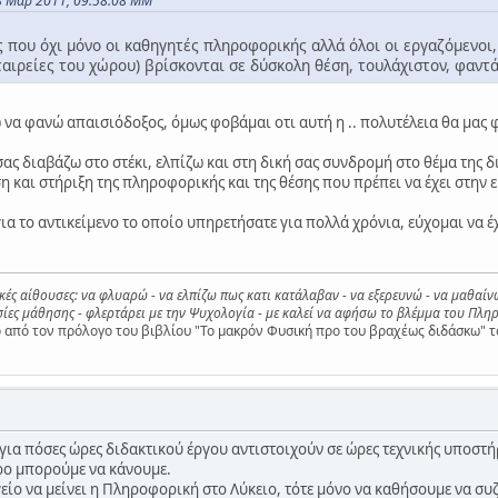
08 Μαρ 2011, 09:58:08 ΜΜ
ς που όχι μόνο οι καθηγητές πληροφορικής αλλά όλοι οι εργαζόμενοι
ταιρείες του χώρου) βρίσκονται σε δύσκολη θέση, τουλάχιστον, φαν
ω να φανώ απαισιόδοξος, όμως φοβάμαι οτι αυτή η .. πολυτέλεια θα μας φ
ς διαβάζω στο στέκι, ελπίζω και στη δική σας συνδρομή στο θέμα της 
η και στήριξη της πληροφορικής και της θέσης που πρέπει να έχει στην 
ια το αντικείμενο το οποίο υπηρετήσατε για πολλά χρόνια, εύχομαι να έχε
ικές αίθουσες: να φλυαρώ - να ελπίζω πως κατι κατάλαβαν - να εξερευνώ - να μαθαίν
ες μάθησης - φλερτάρει με την Ψυχολογία - με καλεί να αφήσω το βλέμμα του Πληρ
από τον πρόλογο του βιβλίου "Το μακρόν Φυσική προ του βραχέως διδάσκω" τ
 για πόσες ώρες διδακτικού έργου αντιστοιχούν σε ώρες τεχνικής υποστ
ερο μπορούμε να κάνουμε.
είο να μείνει η Πληροφορική στο Λύκειο, τότε μόνο να καθήσουμε να συ