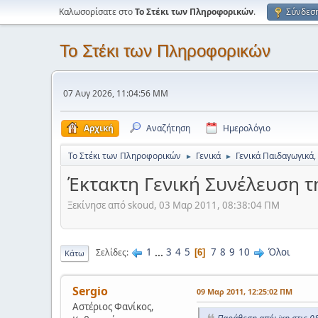
Καλωσορίσατε στο
Το Στέκι των Πληροφορικών
.
Σύνδεσ
Το Στέκι των Πληροφορικών
07 Αυγ 2026, 11:04:56 ΜΜ
Αρχική
Αναζήτηση
Ημερολόγιο
Το Στέκι των Πληροφορικών
Γενικά
Γενικά Παιδαγωγικά,
►
►
Έκτακτη Γενική Συνέλευση τη
Ξεκίνησε από skoud, 03 Μαρ 2011, 08:38:04 ΠΜ
1
...
3
4
5
7
8
9
10
Όλοι
Σελίδες
6
Κάτω
Sergio
09 Μαρ 2011, 12:25:02 ΠΜ
Αστέριος Φανίκος,