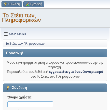
Σύνδεση
Εγγραφή
Το Στέκι των
Πληροφορικών
Main Menu
Το Στέκι των Πληροφορικών
Προσοχή!
Μόνο εγγεγραμμένα μέλη μπορούν να προσπελάσουν αυτήν την
περιοχή.
Παρακαλούμε συνδεθείτε ή
εγγραφείτε για έναν λογαριασμό
στο Το Στέκι των Πληροφορικών
Σύνδεση
Όνομα χρήστη: