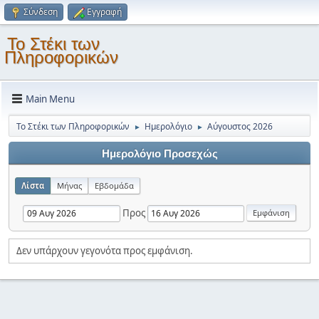
Σύνδεση
Εγγραφή
Το Στέκι των
Πληροφορικών
Main Menu
Το Στέκι των Πληροφορικών
Ημερολόγιο
Αύγουστος 2026
►
►
Ημερολόγιο Προσεχώς
Λίστα
Μήνας
Εβδομάδα
Προς
Δεν υπάρχουν γεγονότα προς εμφάνιση.